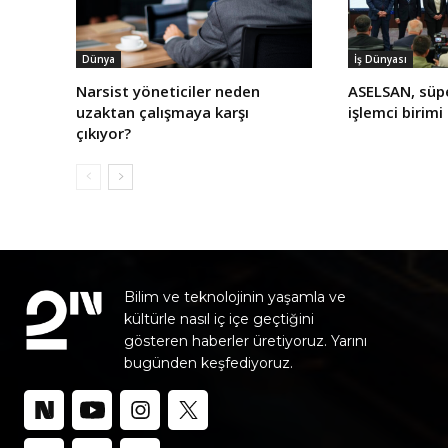
Dünya
İş Dünyası
Narsist yöneticiler neden
ASELSAN, süp
uzaktan çalışmaya karşı
işlemci birimi
çıkıyor?
Bilim ve teknolojinin yaşamla ve
kültürle nasıl iç içe geçtiğini
gösteren haberler üretiyoruz. Yarını
bugünden keşfediyoruz.