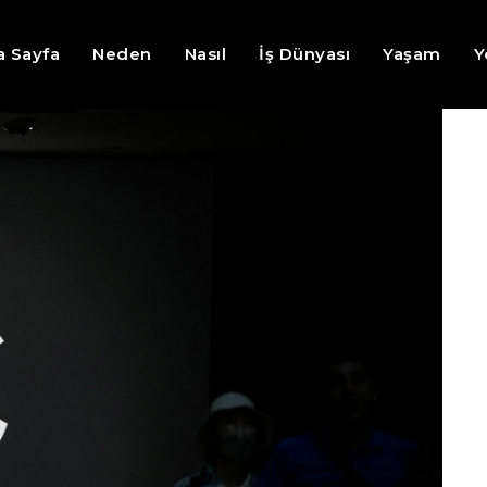
a Sayfa
Neden
Nasıl
İş Dünyası
Yaşam
Y