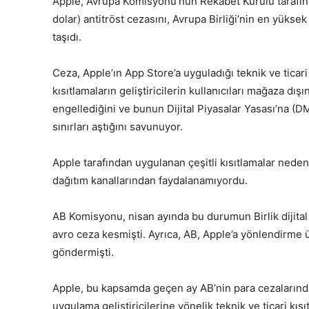
Apple, Avrupa Komisyonu’nun Rekabet Kurulu tarafın
dolar) antitröst cezasını, Avrupa Birliği’nin en yüks
taşıdı.
Ceza, Apple’ın App Store’a uyguladığı teknik ve ticari
kısıtlamaların geliştiricilerin kullanıcıları mağaza d
engellediğini ve bunun Dijital Piyasalar Yasası’na (D
sınırları aştığını savunuyor.
Apple tarafından uygulanan çeşitli kısıtlamalar nedeni
dağıtım kanallarından faydalanamıyordu.
AB Komisyonu, nisan ayında bu durumun Birlik dijital
avro ceza kesmişti. Ayrıca, AB, Apple’a yönlendirme ü
göndermişti.
Apple, bu kapsamda geçen ay AB’nin para cezalarında
uygulama geliştiricilerine yönelik teknik ve ticari kısıt