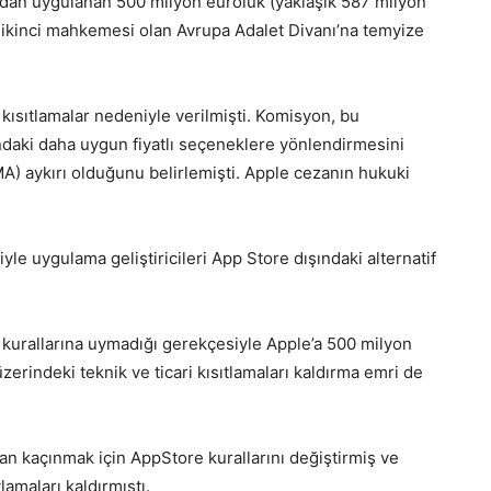
dan uygulanan 500 milyon euroluk (yaklaşık 587 milyon
ek ikinci mahkemesi olan Avrupa Adalet Divanı’na temyize
 kısıtlamalar nedeniyle verilmişti. Komisyon, bu
ışındaki daha uygun fiyatlı seçeneklere yönlendirmesini
MA) aykırı olduğunu belirlemişti. Apple cezanın hukuki
yle uygulama geliştiricileri App Store dışındaki alternatif
 kurallarına uymadığı gerekçesiyle Apple’a 500 milyon
zerindeki teknik ve ticari kısıtlamaları kaldırma emri de
n kaçınmak için AppStore kurallarını değiştirmiş ve
lamaları kaldırmıştı.