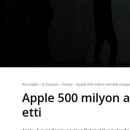
Ana Sayfa
İş Dünyası
Dünya
Apple 500 milyon avroluk cezaya i
Apple 500 milyon a
etti