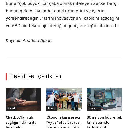
Bunu “çok büyük” bir çaba olarak niteleyen Zuckerberg,
bunun gelecek yıllarda temel ürünlerini ve işlerini
yönlendireceğini, “tarihi inovasyonun” kapısını açacağını
ve ABD’nin teknoloji liderliğini genişleteceğini ifade etti.
Kaynak: Anadolu Ajansı
ÖNERILEN İÇERIKLER
Nasıl
Nasıl
Biyoloji
Chatbot’lar ruh
Otonom kara aracı
36 milyon hücre tek
sağlığını daha da
“Ayaz” uluslararası
bir sistemde
bozabilir
başarıya imza attı
birleştirildi