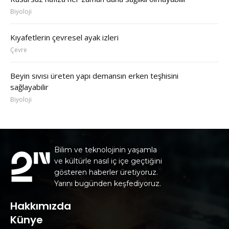
Biyoloji
Kıyafetlerin çevresel ayak izleri
Çevre
Beyin sıvısı üreten yapı demansın erken teşhisini
sağlayabilir
Biyoloji
Bilim ve teknolojinin yaşamla
ve kültürle nasıl iç içe geçtiğini
gösteren haberler üretiyoruz.
Yarını bugünden keşfediyoruz.
Hakkımızda
Künye