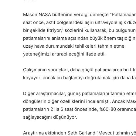
Mason NASA bültenine verdiği demeçte “Patlamadan
saat önce, aktif bölgelerdeki aşırı ultraviyole ışık dü
bir şekilde titriyor,” sözlerini kullanarak, bu bulgunu
patlamalarını anlama açısından büyük önem taşıdığın
uzay hava durumundaki tehlikeleri tahmin etme
yeteneğimizi artırabileceğini ifade etti.
Çalışmanın sonuçları, daha güçlü patlamalarda bu titr
koyuyor; ancak bu bağlantıyı doğrulamak için daha faz
Diğer araştırmacılar, güneş patlamalarını tahmin etm
döngülerin diğer özelliklerini incelemişti. Ancak Mas
patlamaların 2 ila 6 saat öncesinde, %60-80 oranında
sağlayacağını düşünüyor.
Araştırma ekibinden Seth Garland “Mevcut tahmin yön