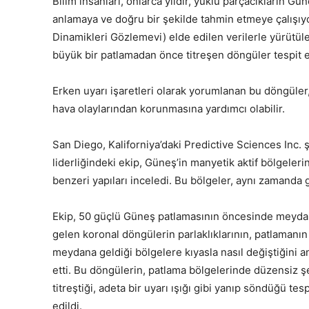
Bilim insanları, onlarca yıldır, yüklü parçacıkların 
anlamaya ve doğru bir şekilde tahmin etmeye çalışıy
Dinamikleri Gözlemevi) elde edilen verilerle yürütül
büyük bir patlamadan önce titreşen döngüler tespit e
Erken uyarı işaretleri olarak yorumlanan bu döngüler,
hava olaylarından korunmasına yardımcı olabilir.
San Diego, Kaliforniya’daki Predictive Sciences Inc. 
liderliğindeki ekip, Güneş’in manyetik aktif bölgele
benzeri yapıları inceledi. Bu bölgeler, aynı zamanda g
Ekip, 50 güçlü Güneş patlamasının öncesinde meyd
gelen koronal döngülerin parlaklıklarının, patlamanın
meydana geldiği bölgelere kıyasla nasıl değiştiğini a
etti. Bu döngülerin, patlama bölgelerinde düzensiz ş
titreştiği, adeta bir uyarı ışığı gibi yanıp söndüğü tesp
edildi.