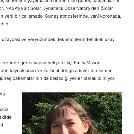
Güneş sistemine yayılmasına neden olan güneş patlamalarını
or. NASA’ya ait Solar Dynamics Observatory’den (Solar
en yeni bir çalışmada, Güneş atmosferinde, yani koronada,
dildi.
 uzaydaki ve yeryüzündeki teknolojilerin tehlikeli uzay
şirketinde görev yapan heliyofizikçi Emily Mason
rinden kaynaklanan ve koronal döngü adı verilen kemer
üneş patlamalarının da başladığı yerler olarak biliniyor.
ana
naliz
ekilde
it