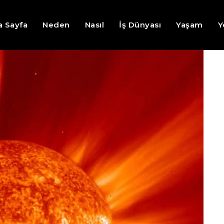
a Sayfa
Neden
Nasıl
İş Dünyası
Yaşam
Y