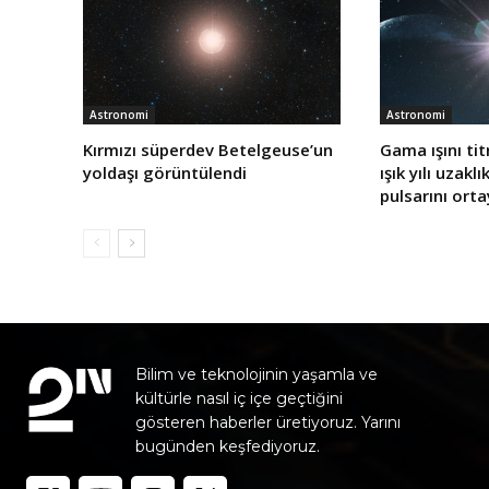
Astronomi
Astronomi
Kırmızı süperdev Betelgeuse’un
Gama ışını tit
yoldaşı görüntülendi
ışık yılı uzakl
pulsarını orta
Bilim ve teknolojinin yaşamla ve
kültürle nasıl iç içe geçtiğini
gösteren haberler üretiyoruz. Yarını
bugünden keşfediyoruz.