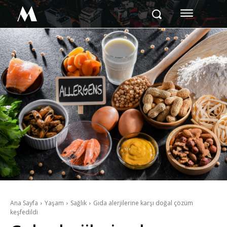
M
Ana Sayfa
Yaşam
Sağlık
Gıda alerjilerine karşı doğal çözüm
keşfedildi