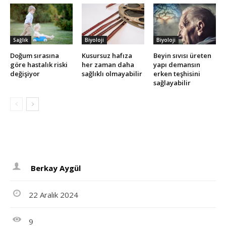
Sağlık
Biyoloji
Biyoloji
Doğum sırasına
Kusursuz hafıza
Beyin sıvısı üreten
göre hastalık riski
her zaman daha
yapı demansın
değişiyor
sağlıklı olmayabilir
erken teşhisini
sağlayabilir
Berkay Aygül
22 Aralık 2024
9