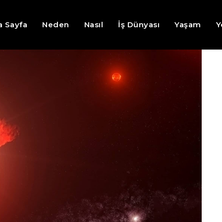
a Sayfa
Neden
Nasıl
İş Dünyası
Yaşam
Y