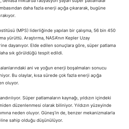
ir, devasa miktarda radyasyon yayan süper patlamalar
bombasından daha fazla enerji açığa çıkararak, bugüne
rakıyor.
titüsü (MPS) liderliğinde yapılan bir çalışma, 56 bin 450
ışma yürüttü. Araştırma, NASA’nın Kepler Uzay
ine dayanıyor. Elde edilen sonuçlara göre, süper patlama
daha sık görüldüğü tespit edildi.
 alanlarındaki ani ve yoğun enerji boşalmaları sonucu
iyor. Bu olaylar, kısa sürede çok fazla enerji açığa
den oluyor.
ndırılıyor. Süper patlamaların kaynağı, yıldızın içindeki
eniden düzenlenmesi olarak biliniyor. Yıldızın yüzeyinde
ınımına neden oluyor. Güneş’in de, benzer mekanizmalarla
eline sahip olduğu düşünülüyor.