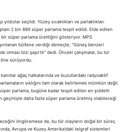
yıldızlar seçildi. Yüzey sıcaklıkları ve parlaklıkları
plam 2 bin 889 süper parlama tespit edildi. Elde edilen
a bir süper parlama ürettiğini gösteriyor. MPS
 yayınlanan bültene verdiği demeçte, “Güneş benzeri
e olması bizi şaşırttı” dedi. Önceki çalışmalar, bu tür
ni öne sürüyordu.
 kanıtlar ağaç halkalarında ve buzullardaki radyoaktif
arlamaların sıklığını tam olarak belirlemek mümkün değil.
üper parlama, bugüne kadar tespit edilen en şiddetli
’in geçmişte daha fazla süper parlama üretmiş olabileceği
eceğini öngöremese de, bu tür olayların doğal bir süreç
asında, Avrupa ve Kuzey Amerika’daki telgraf sistemleri