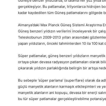
Güneş’e benzer yıldızlarda, ortalama her yüz yılda b
gerçekleşiyor. Bu patlamalar, trilyonlarca hidrojen 
kadar kaydedilen tüm Güneş patlamalarını gölgede bı
Almanya’daki Max Planck Güneş Sistemi Araştırma Ens
Güneş benzeri yıldızın verilerini inceleyerek bir çal
Teleskobunun 2009-2013 yılları arasındaki gözlemler
yapan yıldızların, önceki tahminlerden 10 ila 100 kat 
Süper patlamalar, güneş benzeri yıldızların manyetik
ortaya çıkan devasa radyasyon patlamaları olarak bilin
çıkararak yıldızın parlaklığında belirgin bir artışa ne
Bu sebeple ‘süper parlama’ (superflare) olarak da adla
güçlü manyetik alanların karmaşık etkileşimleri ve y
manyetik alanların ani kopuşu, devasa bir enerji sal
bu tür süper patlamalar gerçekleştirebilme potansiy