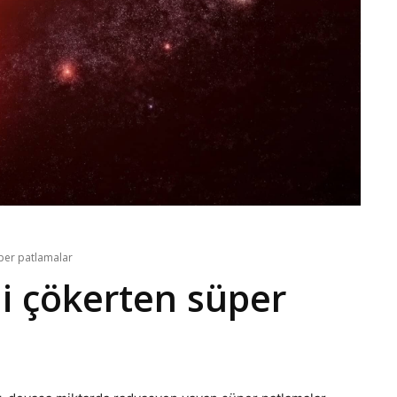
süper patlamalar
ni çökerten süper