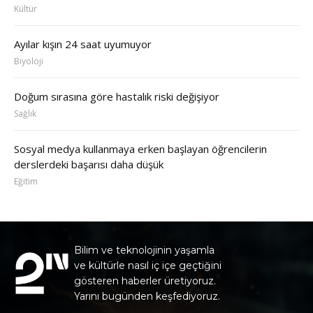
Kültür
Ayılar kışın 24 saat uyumuyor
Biyoloji
Doğum sırasına göre hastalık riski değişiyor
Sağlık
Sosyal medya kullanmaya erken başlayan öğrencilerin
derslerdeki başarısı daha düşük
Eğitim
Bilim ve teknolojinin yaşamla
ve kültürle nasıl iç içe geçtiğini
gösteren haberler üretiyoruz.
Yarını bugünden keşfediyoruz.