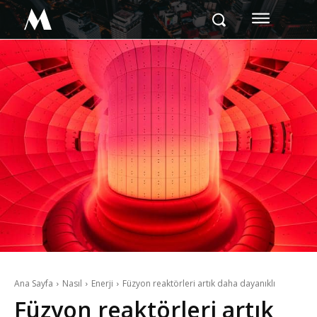
M
Ana Sayfa
Nasıl
Enerji
Füzyon reaktörleri artık daha dayanıklı
Füzyon reaktörleri artık