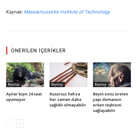
Kaynak:
Massachussetts Institute of Technology
ÖNERILEN İÇERIKLER
Biyoloji
Biyoloji
Biyoloji
Ayılar kışın 24 saat
Kusursuz hafıza
Beyin sıvısı üreten
uyumuyor
her zaman daha
yapı demansın
sağlıklı olmayabilir
erken teşhisini
sağlayabilir