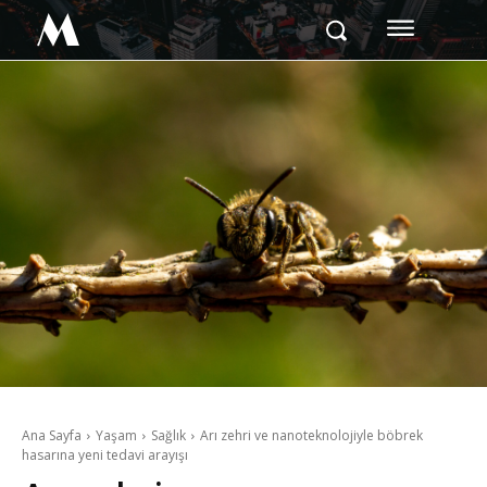
M
Ana Sayfa
Yaşam
Sağlık
Arı zehri ve nanoteknolojiyle böbrek
hasarına yeni tedavi arayışı