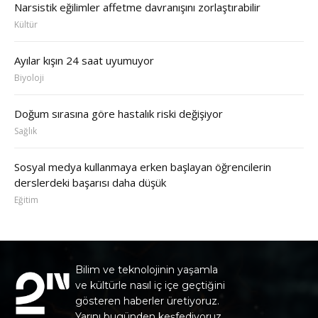
Narsistik eğilimler affetme davranışını zorlaştırabilir
Kültür
Ayılar kışın 24 saat uyumuyor
Biyoloji
Doğum sırasına göre hastalık riski değişiyor
Sağlık
Sosyal medya kullanmaya erken başlayan öğrencilerin
derslerdeki başarısı daha düşük
Eğitim
Bilim ve teknolojinin yaşamla
ve kültürle nasıl iç içe geçtiğini
gösteren haberler üretiyoruz.
Yarını bugünden keşfediyoruz.