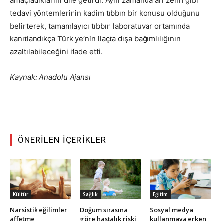
amaçladıklarını dile getirdi. Aynı zamanda arı zehri gibi
tedavi yöntemlerinin kadim tıbbın bir konusu olduğunu
belirterek, tamamlayıcı tıbbın laboratuvar ortamında
kanıtlandıkça Türkiye’nin ilaçta dışa bağımlılığının
azaltılabileceğini ifade etti.
Kaynak: Anadolu Ajansı
ÖNERILEN İÇERIKLER
Kültür
Sağlık
Eğitim
Narsistik eğilimler
Doğum sırasına
Sosyal medya
affetme
göre hastalık riski
kullanmaya erken