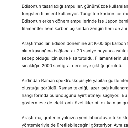
Edison’un tasarladığı ampuller, günümüzde kullanılan
tungsten filament kullanıyor. Tungsten karbon içer
Edison’un erken dönem ampullerinde ise Japon bamb
filamentler hem karbon açısından zengin hem de ani 
Araştırmacılar, Edison dönemine ait K-60 tipi karbon f
akım kaynağına bağlanarak 20 saniye boyunca ısıtıldı
sebep olduğu için süre kısa tutuldu. Filamentlerin ula
sıcaklığın 2000 santigrat dereceye çıktığı görüldü.
Ardından Raman spektroskopisiyle yapılan gözlemlerd
oluştuğu görüldü. Raman tekniği, lazer ışığı kullana
hangi formda bulunduğunu ayırt etmeyi sağlıyor. Bu g
göstermese de elektronik özelliklerini tek katman gra
Araştırma, grafenin yalnızca yeni laboratuvar teknikler
yöntemleriyle de üretilebileceğini gösteriyor. Aynı 