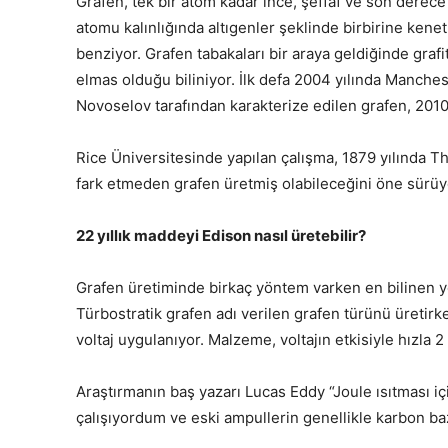
Grafen, tek bir atom kadar ince, şeffaf ve son derec
atomu kalınlığında altıgenler şeklinde birbirine ke
benziyor. Grafen tabakaları bir araya geldiğinde graf
elmas olduğu biliniyor. İlk defa 2004 yılında Manch
Novoselov tarafından karakterize edilen grafen, 2010
Rice Üniversitesinde yapılan çalışma, 1879 yılında Th
fark etmeden grafen üretmiş olabileceğini öne sürüy
22 yıllık maddeyi Edison nasıl üretebilir?
Grafen üretiminde birkaç yöntem varken en bilinen yö
Türbostratik grafen adı verilen grafen türünü üretir
voltaj uygulanıyor. Malzeme, voltajın etkisiyle hızla 2
Araştırmanın baş yazarı Lucas Eddy “Joule ısıtması i
çalışıyordum ve eski ampullerin genellikle karbon bazl