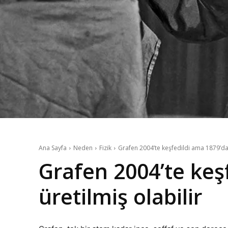
Ana Sayfa
Neden
Fizik
Grafen 2004’te keşfedildi ama 1879’da 
Grafen 2004’te keş
üretilmiş olabilir