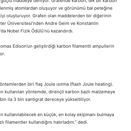
e güçlü maddeye deniyor. Grafende karbon, tek bir karbon
netlenmiş atomlardan oluşuyor ve görünümü bal peteğine
itiyi oluşturuyor. Grafen olan maddelerden bir diğerinin
ester Üniversitesi’nden Andre Geim ve Konstantin
’da Nobel Fizik Ödülü’nü kazandırdı.
omas Edison’un geliştirdiği karbon filamentli ampullerin
or.
ntemlerden biri flaş Joule ısıtma (flash Joule heating).
ken kullanılan yöntemde, dirençli karbon bazlı malzemeye
 bin ila 3 bin santigrat dereceye yükseltiliyor.
çin kullanılabilecek en küçük, en kolay ekipmanı bulmaya
ı filamentler kullandığını hatırladım.” dedi.