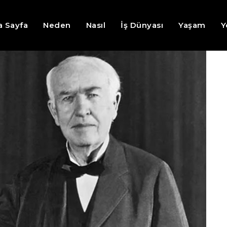
a Sayfa
Neden
Nasıl
İş Dünyası
Yaşam
Y