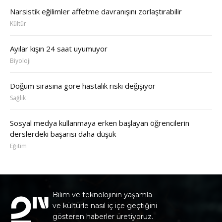
Narsistik eğilimler affetme davranışını zorlaştırabilir
Kültür
Ayılar kışın 24 saat uyumuyor
Biyoloji
Doğum sırasına göre hastalık riski değişiyor
Sağlık
Sosyal medya kullanmaya erken başlayan öğrencilerin
derslerdeki başarısı daha düşük
Eğitim
Bilim ve teknolojinin yaşamla
ve kültürle nasıl iç içe geçtiğini
gösteren haberler üretiyoruz.