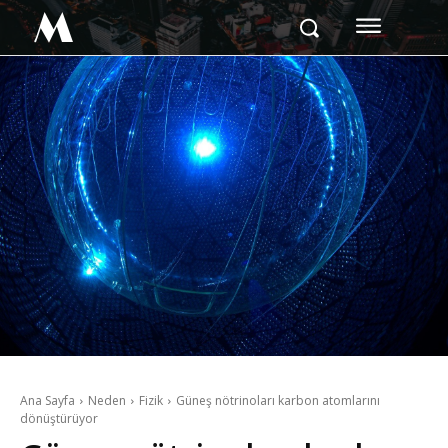
M
Ana Sayfa
Neden
Fizik
Güneş nötrinoları karbon atomlarını
dönüştürüyor