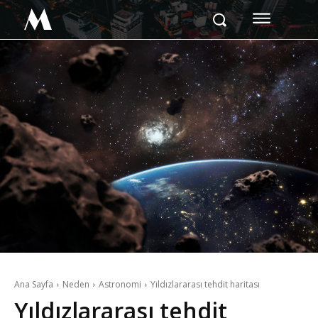
M
Ana Sayfa
Neden
Astronomi
Yıldızlararası tehdit haritası
Yıldızlararası tehdit