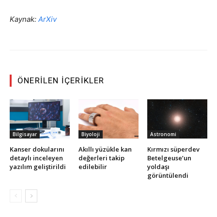
Kaynak:
ArXiv
ÖNERILEN İÇERIKLER
Bilgisayar
Biyoloji
Astronomi
Kanser dokularını
Akıllı yüzükle kan
Kırmızı süperdev
detaylı inceleyen
değerleri takip
Betelgeuse’un
yazılım geliştirildi
edilebilir
yoldaşı
görüntülendi