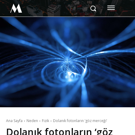
M
Ana Sayfa
Neden
Fizik
Dolanık fotonların ‘göz merceği’
Dolanık fotonların ‘göz