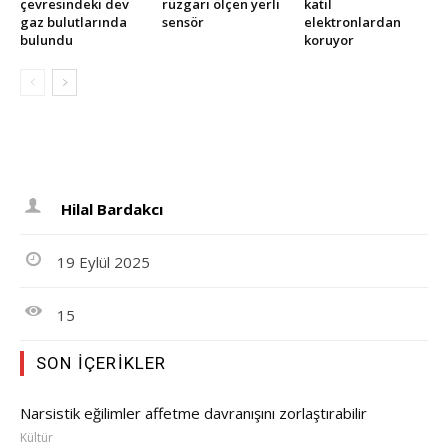
çevresindeki dev
rüzgarı ölçen yerli
katil
gaz bulutlarında
sensör
elektronlardan
bulundu
koruyor
Hilal Bardakcı
19 Eylül 2025
15
SON İÇERIKLER
Narsistik eğilimler affetme davranışını zorlaştırabilir
Kültür