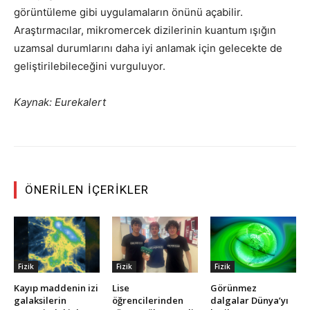
görüntüleme gibi uygulamaların önünü açabilir.
Araştırmacılar, mikromercek dizilerinin kuantum ışığın
uzamsal durumlarını daha iyi anlamak için gelecekte de
geliştirilebileceğini vurguluyor.
Kaynak: Eurekalert
ÖNERILEN İÇERIKLER
Fizik
Fizik
Fizik
Kayıp maddenin izi
Lise
Görünmez
galaksilerin
öğrencilerinden
dalgalar Dünya’yı