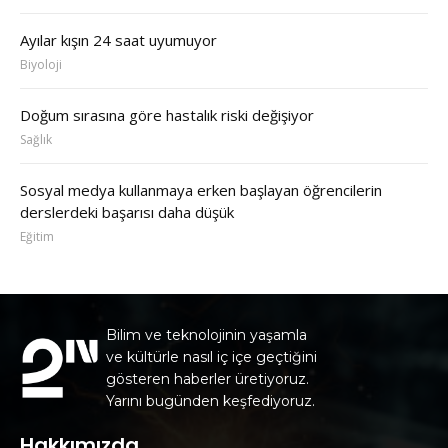
Ayılar kışın 24 saat uyumuyor
Biyoloji
Doğum sırasına göre hastalık riski değişiyor
Sağlık
Sosyal medya kullanmaya erken başlayan öğrencilerin
derslerdeki başarısı daha düşük
Eğitim
Bilim ve teknolojinin yaşamla
ve kültürle nasıl iç içe geçtiğini
gösteren haberler üretiyoruz.
Yarını bugünden keşfediyoruz.
Hakkımızda