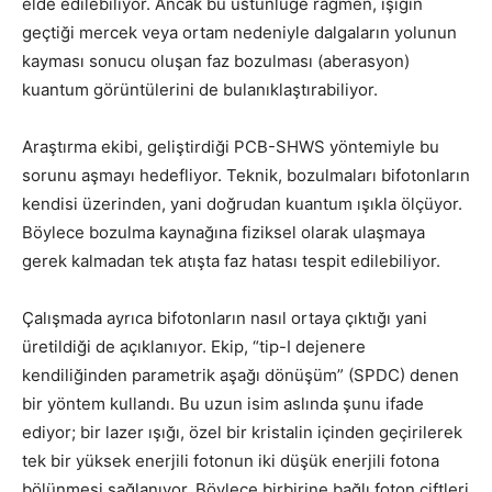
elde edilebiliyor. Ancak bu üstünlüğe rağmen, ışığın
geçtiği mercek veya ortam nedeniyle dalgaların yolunun
kayması sonucu oluşan faz bozulması (aberasyon)
kuantum görüntülerini de bulanıklaştırabiliyor.
Araştırma ekibi, geliştirdiği PCB-SHWS yöntemiyle bu
sorunu aşmayı hedefliyor. Teknik, bozulmaları bifotonların
kendisi üzerinden, yani doğrudan kuantum ışıkla ölçüyor.
Böylece bozulma kaynağına fiziksel olarak ulaşmaya
gerek kalmadan tek atışta faz hatası tespit edilebiliyor.
Çalışmada ayrıca bifotonların nasıl ortaya çıktığı yani
üretildiği de açıklanıyor. Ekip, “tip-I dejenere
kendiliğinden parametrik aşağı dönüşüm” (SPDC) denen
bir yöntem kullandı. Bu uzun isim aslında şunu ifade
ediyor; bir lazer ışığı, özel bir kristalin içinden geçirilerek
tek bir yüksek enerjili fotonun iki düşük enerjili fotona
bölünmesi sağlanıyor. Böylece birbirine bağlı foton çiftleri