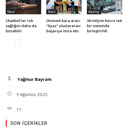
Nasıl
Nasıl
Biyoloji
Chatbot’lar ruh
Otonom kara aracı
36 milyon hücre tek
sağlığını daha da
“Ayaz” uluslararası
bir sistemde
bozabilir
başarıya imza attı
birleştirildi
Yağmur Bayram
5 Ağustos 2025
17
SON İÇERIKLER