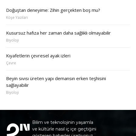
Doğuştan deneyime: Zihin gerçekten boş mu?
Köşe Yazıları
Kusursuz hafıza her zaman daha sağlıklı olmayabilir
Biyoloji
Kıyafetlerin çevresel ayak izleri
Çevre
Beyin sıvısı üreten yapı demansın erken teşhisini
sağlayabilir
Biyoloji
Bilim ve teknolojinin yaşamla
ve kültürle nasıl iç içe geçtiğini
gösteren haberler üretiyoruz.