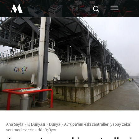
M
Ana Sayfa
İş Dünyası
Dünya
Avrupa'nın eski santralleri yapay zeka
veri merkezlerine dönüşüyor