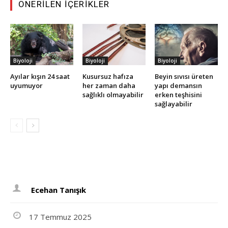
ÖNERILEN İÇERIKLER
Biyoloji
Biyoloji
Biyoloji
Ayılar kışın 24 saat
Kusursuz hafıza
Beyin sıvısı üreten
uyumuyor
her zaman daha
yapı demansın
sağlıklı olmayabilir
erken teşhisini
sağlayabilir
Ecehan Tanışık
17 Temmuz 2025