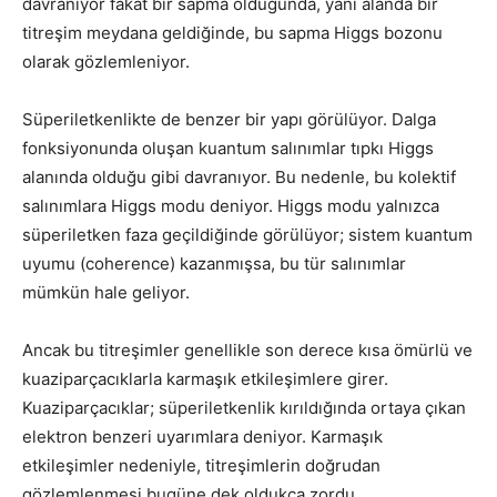
davranıyor fakat bir sapma olduğunda, yani alanda bir
titreşim meydana geldiğinde, bu sapma Higgs bozonu
olarak gözlemleniyor.
Süperiletkenlikte de benzer bir yapı görülüyor. Dalga
fonksiyonunda oluşan kuantum salınımlar tıpkı Higgs
alanında olduğu gibi davranıyor. Bu nedenle, bu kolektif
salınımlara Higgs modu deniyor. Higgs modu yalnızca
süperiletken faza geçildiğinde görülüyor; sistem kuantum
uyumu (coherence) kazanmışsa, bu tür salınımlar
mümkün hale geliyor.
Ancak bu titreşimler genellikle son derece kısa ömürlü ve
kuaziparçacıklarla karmaşık etkileşimlere girer.
Kuaziparçacıklar; süperiletkenlik kırıldığında ortaya çıkan
elektron benzeri uyarımlara deniyor. Karmaşık
etkileşimler nedeniyle, titreşimlerin doğrudan
gözlemlenmesi bugüne dek oldukça zordu.