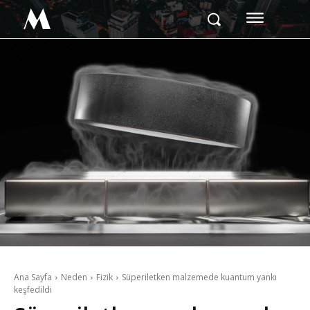
M
Ana Sayfa
Neden
Fizik
Süperiletken malzemede kuantum yankı
keşfedildi