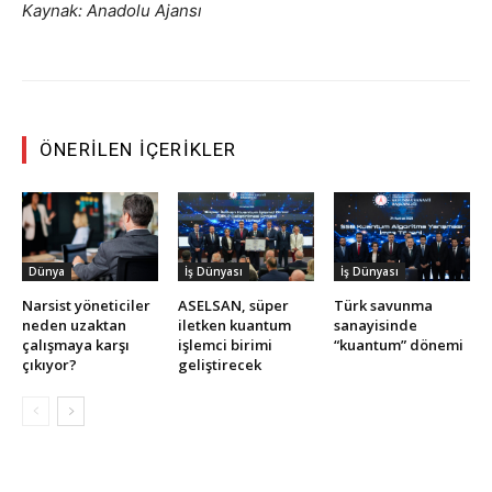
Kaynak: Anadolu Ajansı
ÖNERILEN İÇERIKLER
Dünya
İş Dünyası
İş Dünyası
Narsist yöneticiler
ASELSAN, süper
Türk savunma
neden uzaktan
iletken kuantum
sanayisinde
çalışmaya karşı
işlemci birimi
“kuantum” dönemi
çıkıyor?
geliştirecek