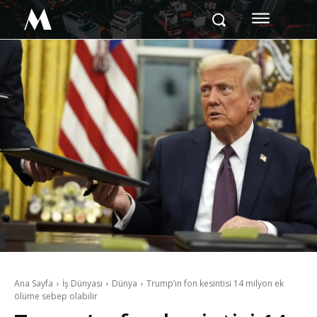
M
Ana Sayfa
İş Dünyası
Dünya
Trump’ın fon kesintisi 14 milyon ek
ölüme sebep olabilir