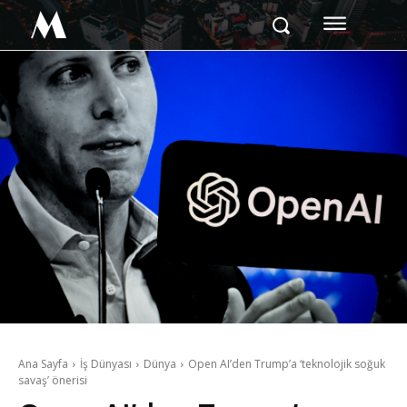
M
Ana Sayfa
İş Dünyası
Dünya
Open AI’den Trump’a ‘teknolojik soğuk
savaş’ önerisi