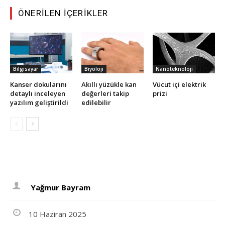
ÖNERILEN İÇERIKLER
Bilgisayar
Biyoloji
Nanoteknoloji
Kanser dokularını
Akıllı yüzükle kan
Vücut içi elektrik
detaylı inceleyen
değerleri takip
prizi
yazılım geliştirildi
edilebilir
Yağmur Bayram
10 Haziran 2025