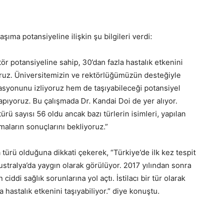
ıma potansiyeline ilişkin şu bilgileri verdi:
 potansiyeline sahip, 30’dan fazla hastalık etkenini
yoruz. Üniversitemizin ve rektörlüğümüzün desteğiyle
yonunu izliyoruz hem de taşıyabileceği potansiyel
yapıyoruz. Bu çalışmada Dr. Kandai Doi de yer alıyor.
rü sayısı 56 oldu ancak bazı türlerin isimleri, yapılan
maların sonuçlarını bekliyoruz.”
 türü olduğuna dikkati çekerek, “Türkiye’de ilk kez tespit
Avustralya’da yaygın olarak görülüyor. 2017 yılından sonra
iddi sağlık sorunlarına yol açtı. İstilacı bir tür olarak
a hastalık etkenini taşıyabiliyor.” diye konuştu.