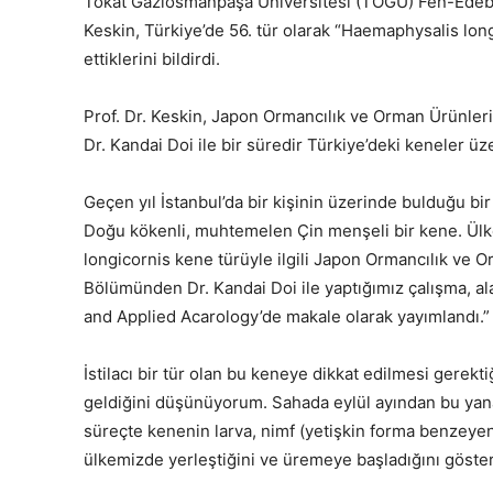
Tokat Gaziosmanpaşa Üniversitesi (TOGÜ) Fen-Edebiy
Keskin, Türkiye’de 56. tür olarak “Haemaphysalis longi
ettiklerini bildirdi.
Prof. Dr. Keskin, Japon Ormancılık ve Orman Ürünler
Dr. Kandai Doi ile bir süredir Türkiye’deki keneler üz
Geçen yıl İstanbul’da bir kişinin üzerinde bulduğu bir
Doğu kökenli, muhtemelen Çin menşeli bir kene. Ü
longicornis kene türüyle ilgili Japon Ormancılık ve O
Bölümünden Dr. Kandai Doi ile yaptığımız çalışma, ala
and Applied Acarology’de makale olarak yayımlandı.”
İstilacı bir tür olan bu keneye dikkat edilmesi gerekt
geldiğini düşünüyorum. Sahada eylül ayından bu yana
süreçte kenenin larva, nimf (yetişkin forma benzeyen
ülkemizde yerleştiğini ve üremeye başladığını gösteriy