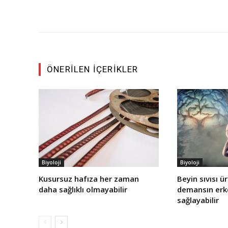
ÖNERILEN İÇERIKLER
Biyoloji
Biyoloji
Kusursuz hafıza her zaman
Beyin sıvısı ü
daha sağlıklı olmayabilir
demansın erke
sağlayabilir