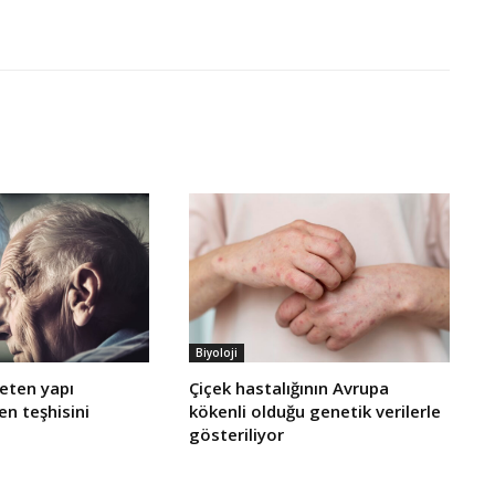
Biyoloji
reten yapı
Çiçek hastalığının Avrupa
n teşhisini
kökenli olduğu genetik verilerle
gösteriliyor