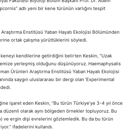
at Fakültesi Biyoloji Bölüm Başkanı Prof. Dr. Adem
cornis” adlı yeni bir kene türünün varlığını tespit
i Araştırma Enstitüsü Yaban Hayatı Ekolojisi Bölümünden
erine ortak çalışma yürüttüklerini söyledi.
 keneyi kendilerine getirdiğini belirten Keskin, “Uzak
lkemize yerleşmiş olduğunu düşünüyoruz. Haemaphysalis
rman Ürünleri Araştırma Enstitüsü Yaban Hayatı Ekolojisi
nında saygın uluslararası bir dergi olan ‘Experimental
 dedi.
iğine işaret eden Keskin, “Bu türün Türkiye’ye 3-4 yıl önce
 düzenli olarak aynı bölgeden örnekler topluyoruz. Bu
) ve ergin dişi evrelerini gözlemledik. Bu da bu türün
or.” ifadelerini kullandı.