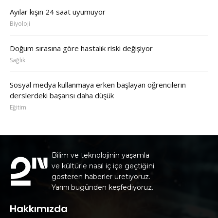
Ayılar kışın 24 saat uyumuyor
Biyoloji
Doğum sırasına göre hastalık riski değişiyor
Sağlık
Sosyal medya kullanmaya erken başlayan öğrencilerin
derslerdeki başarısı daha düşük
Eğitim
Bilim ve teknolojinin yaşamla
ve kültürle nasıl iç içe geçtiğini
gösteren haberler üretiyoruz.
Yarını bugünden keşfediyoruz.
Hakkımızda