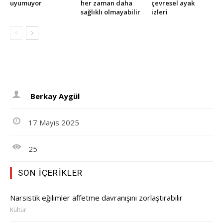
uyumuyor
her zaman daha
çevresel ayak
sağlıklı olmayabilir
izleri
Berkay Aygül
17 Mayıs 2025
25
SON İÇERIKLER
Narsistik eğilimler affetme davranışını zorlaştırabilir
Kültür