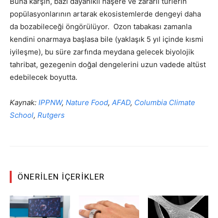
Buna karşın, bazı dayanıklı haşere ve zararlı türlerin
popülasyonlarının artarak ekosistemlerde dengeyi daha
da bozabileceği öngörülüyor. Ozon tabakası zamanla
kendini onarmaya başlasa bile (yaklaşık 5 yıl içinde kısmi
iyileşme), bu süre zarfında meydana gelecek biyolojik
tahribat, gezegenin doğal dengelerini uzun vadede altüst
edebilecek boyutta.
Kaynak:
IPPNW
,
Nature Food
,
AFAD
,
Columbia Climate
School
,
Rutgers
ÖNERILEN İÇERIKLER