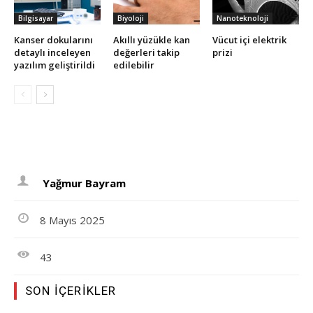
Bilgisayar
Biyoloji
Nanoteknoloji
Kanser dokularını
Akıllı yüzükle kan
Vücut içi elektrik
detaylı inceleyen
değerleri takip
prizi
yazılım geliştirildi
edilebilir
Yağmur Bayram
8 Mayıs 2025
43
SON İÇERIKLER