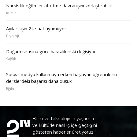
Narsistik eğilimler affetme davranışını zorlaştırabilir
Kültür
Ayılar kışın 24 saat uyumuyor
Biyoloji
Doğum sırasına göre hastalık riski değişiyor
Sağlık
Sosyal medya kullanmaya erken başlayan öğrencilerin
derslerdeki başarısı daha düşük
Eğitim
Bilim ve teknolojinin yaşamla
ve kültürle nasıl iç içe geçtiğini
gösteren haberler üretiyoruz.