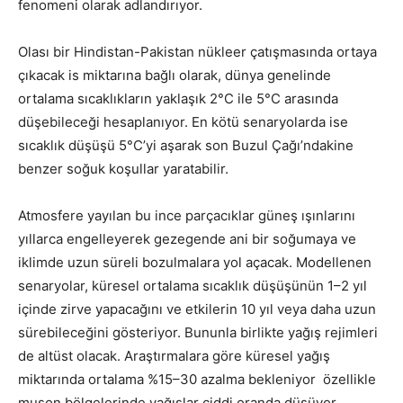
fenomeni olarak adlandırıyor.
Olası bir Hindistan-Pakistan nükleer çatışmasında ortaya
çıkacak is miktarına bağlı olarak, dünya genelinde
ortalama sıcaklıkların yaklaşık 2°C ile 5°C arasında
düşebileceği hesaplanıyor. En kötü senaryolarda ise
sıcaklık düşüşü 5°C’yi aşarak son Buzul Çağı’ndakine
benzer soğuk koşullar yaratabilir.
Atmosfere yayılan bu ince parçacıklar güneş ışınlarını
yıllarca engelleyerek gezegende ani bir soğumaya ve
iklimde uzun süreli bozulmalara yol açacak. Modellenen
senaryolar, küresel ortalama sıcaklık düşüşünün 1–2 yıl
içinde zirve yapacağını ve etkilerin 10 yıl veya daha uzun
sürebileceğini gösteriyor. Bununla birlikte yağış rejimleri
de altüst olacak. Araştırmalara göre küresel yağış
miktarında ortalama %15–30 azalma bekleniyor özellikle
muson bölgelerinde yağışlar ciddi oranda düşüyor.