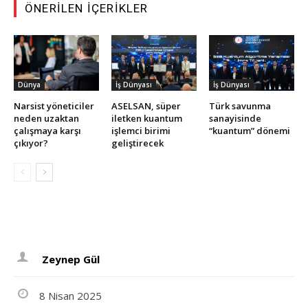
ÖNERILEN İÇERIKLER
Dünya
İş Dünyası
İş Dünyası
Narsist yöneticiler
ASELSAN, süper
Türk savunma
neden uzaktan
iletken kuantum
sanayisinde
çalışmaya karşı
işlemci birimi
“kuantum” dönemi
çıkıyor?
geliştirecek
Zeynep Gül
8 Nisan 2025