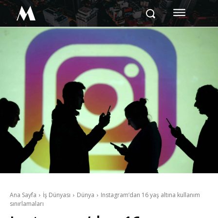
M
Ana Sayfa
İş Dünyası
Dünya
Instagram’dan 16 yaş altına kullanım
sınırlamaları