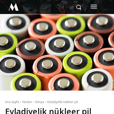
M
Ana Sayfa
Neden
Kimya
Evladiyelik nükleer pil
Evladiyelik nükleer pil