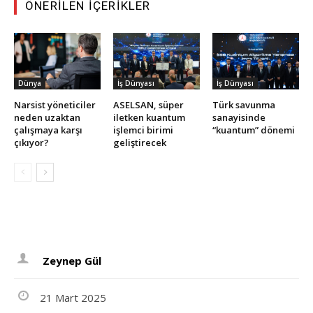
ÖNERILEN İÇERIKLER
Dünya
İş Dünyası
İş Dünyası
Narsist yöneticiler
ASELSAN, süper
Türk savunma
neden uzaktan
iletken kuantum
sanayisinde
çalışmaya karşı
işlemci birimi
“kuantum” dönemi
çıkıyor?
geliştirecek
Zeynep Gül
21 Mart 2025