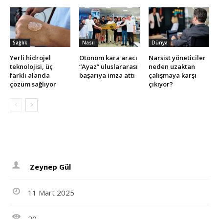
Sağlık
Nasıl
Dünya
Yerli hidrojel
Otonom kara aracı
Narsist yöneticiler
teknolojisi, üç
“Ayaz” uluslararası
neden uzaktan
farklı alanda
başarıya imza attı
çalışmaya karşı
çözüm sağlıyor
çıkıyor?
Zeynep Gül
11 Mart 2025
20