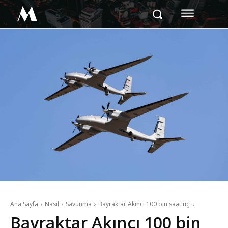
M
Ana Sayfa
Nasıl
Savunma
Bayraktar Akıncı 100 bin saat uçtu
Bayraktar Akıncı 100 bin