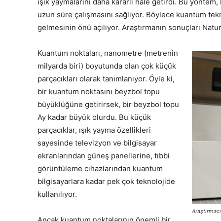
ışık yaymalarını daha kararlı hale getirdi. Bu yöntem
uzun süre çalışmasını sağlıyor. Böylece kuantum tekno
gelmesinin önü açılıyor. Araştırmanın sonuçları Nat
Kuantum noktaları, nanometre (metrenin
milyarda biri) boyutunda olan çok küçük
parçacıkları olarak tanımlanıyor. Öyle ki,
bir kuantum noktasını beyzbol topu
büyüklüğüne getirirsek, bir beyzbol topu
Ay kadar büyük olurdu. Bu küçük
parçacıklar, ışık yayma özellikleri
sayesinde televizyon ve bilgisayar
ekranlarından güneş panellerine, tıbbi
görüntüleme cihazlarından kuantum
bilgisayarlara kadar pek çok teknolojide
kullanılıyor.
Araştırmac
Ancak kuantum noktalarının önemli bir