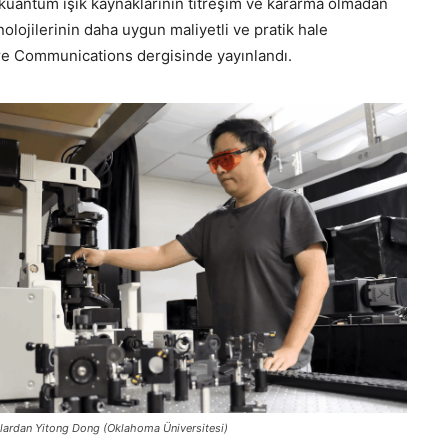
, kuantum ışık kaynaklarının titreşim ve kararma olmadan
lojilerinin daha uygun maliyetli ve pratik hale
ure Communications dergisinde yayınlandı.
ılardan Yitong Dong (Oklahoma Üniversitesi)