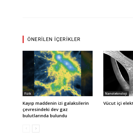
ÖNERILEN İÇERIKLER
Fizik
Nanoteknoloji
Kayıp maddenin izi galaksilerin
Vücut içi elekt
çevresindeki dev gaz
bulutlarında bulundu