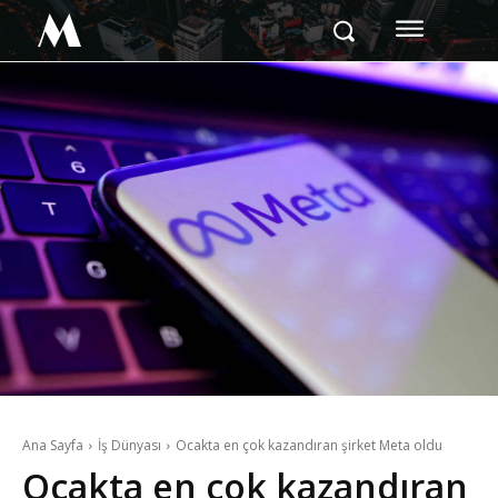
M
Ana Sayfa
İş Dünyası
Ocakta en çok kazandıran şirket Meta oldu
Ocakta en çok kazandıran