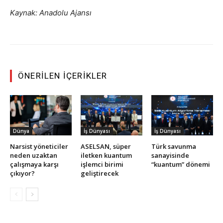
Kaynak: Anadolu Ajansı
ÖNERILEN İÇERIKLER
Dünya
İş Dünyası
İş Dünyası
Narsist yöneticiler
ASELSAN, süper
Türk savunma
neden uzaktan
iletken kuantum
sanayisinde
çalışmaya karşı
işlemci birimi
“kuantum” dönemi
çıkıyor?
geliştirecek