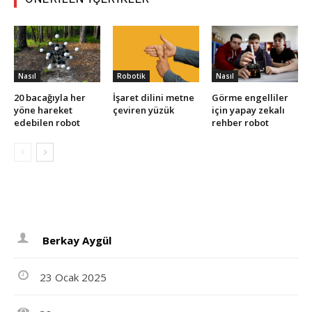
Nasıl
Robotik
Nasıl
20 bacağıyla her
İşaret dilini metne
Görme engelliler
yöne hareket
çeviren yüzük
için yapay zekalı
edebilen robot
rehber robot
Berkay Aygül
23 Ocak 2025