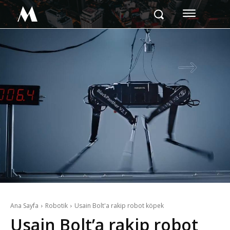
M
Ana Sayfa
Robotik
Usain Bolt'a rakip robot köpek
Usain Bolt’a rakip robot