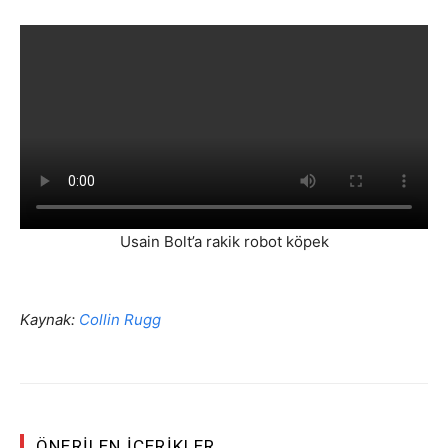
Usain Bolt’a rakik robot köpek
Kaynak:
Collin Rugg
ÖNERILEN İÇERIKLER