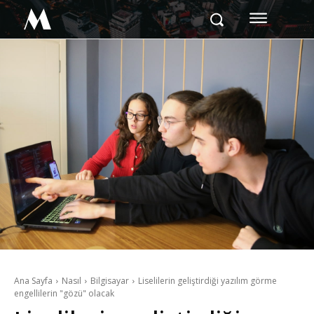
M
Ana Sayfa
Nasıl
Bilgisayar
Liselilerin geliştirdiği yazılım görme
engellilerin "gözü" olacak