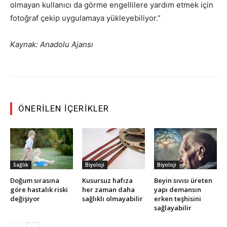
olmayan kullanıcı da görme engellilere yardım etmek için
fotoğraf çekip uygulamaya yükleyebiliyor.”
Kaynak: Anadolu Ajansı
ÖNERILEN İÇERIKLER
Sağlık
Biyoloji
Biyoloji
Doğum sırasına
Kusursuz hafıza
Beyin sıvısı üreten
göre hastalık riski
her zaman daha
yapı demansın
değişiyor
sağlıklı olmayabilir
erken teşhisini
sağlayabilir