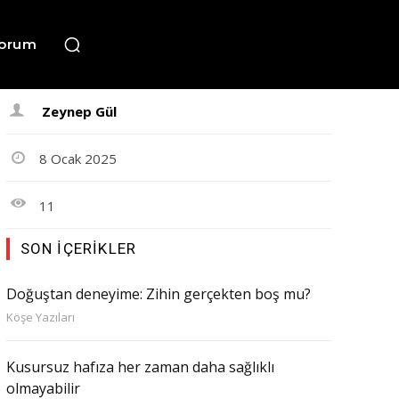
orum
Zeynep Gül
8 Ocak 2025
11
SON İÇERIKLER
Doğuştan deneyime: Zihin gerçekten boş mu?
Köşe Yazıları
Kusursuz hafıza her zaman daha sağlıklı
olmayabilir