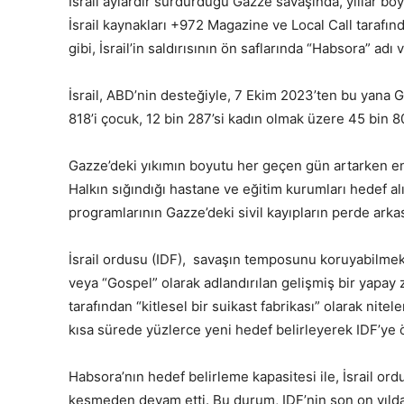
İsrail aylardır sürdürdüğü Gazze savaşında, yıllar bo
İsrail kaynakları +972 Magazine ve Local Call tarafın
gibi, İsrail’in saldırısının ön saflarında “Habsora” adı 
İsrail, ABD’nin desteğiyle, 7 Ekim 2023’ten bu yana G
818’i çocuk, 12 bin 287’si kadın olmak üzere 45 bin 805
Gazze’deki yıkımın boyutu her geçen gün artarken enk
Halkın sığındığı hastane ve eğitim kurumları hedef alına
programlarının Gazze’deki sivil kayıpların perde arkası
İsrail ordusu (IDF), savaşın temposunu koruyabilmek
veya “Gospel” olarak adlandırılan gelişmiş bir yapay zek
tarafından “kitlesel bir suikast fabrikası” olarak nit
kısa sürede yüzlerce yeni hedef belirleyerek IDF’ye ön
Habsora’nın hedef belirleme kapasitesi ile, İsrail or
kesmeden devam etti. Bu durum, IDF’nin son on yılda 