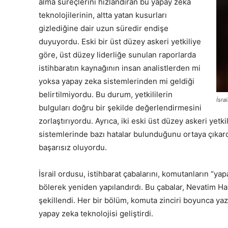
alma süreçlerini hızlandıran bu yapay zeka
teknolojilerinin, altta yatan kusurları
gizlediğine dair uzun süredir endişe
duyuyordu. Eski bir üst düzey askeri yetkiliye
göre, üst düzey liderliğe sunulan raporlarda
istihbaratın kaynağının insan analistlerden mi
yoksa yapay zeka sistemlerinden mi geldiği
belirtilmiyordu. Bu durum, yetkililerin
İsra
bulguları doğru bir şekilde değerlendirmesini
zorlaştırıyordu. Ayrıca, iki eski üst düzey askeri yetk
sistemlerinde bazı hatalar bulunduğunu ortaya çıkardı
başarısız oluyordu.
İsrail ordusu, istihbarat çabalarını, komutanların “yap
bölerek yeniden yapılandırdı. Bu çabalar, Nevatim Ha
şekillendi. Her bir bölüm, komuta zinciri boyunca yaz
yapay zeka teknolojisi geliştirdi.