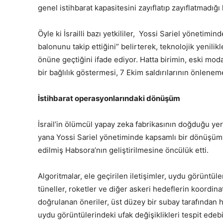
genel istihbarat kapasitesini zayıflatıp zayıflatmadı
Öyle ki İsrailli bazı yetkililer, Yossi Sariel yönetimin
balonunu takip ettiğini” belirterek, teknolojik yenilik
önüne geçtiğini ifade ediyor. Hatta birimin, eski mod
bir bağlılık göstermesi, 7 Ekim saldırılarının önlene
İstihbarat operasyonlarındaki dönüşüm
İsrail’in ölümcül yapay zeka fabrikasının doğduğu yer
yana Yossi Sariel yönetiminde kapsamlı bir dönüşüm g
edilmiş Habsora’nın geliştirilmesine öncülük etti.
Algoritmalar, ele geçirilen iletişimler, uydu görüntül
tüneller, roketler ve diğer askeri hedeflerin koordinatla
doğrulanan öneriler, üst düzey bir subay tarafından 
uydu görüntülerindeki ufak değişiklikleri tespit edebil