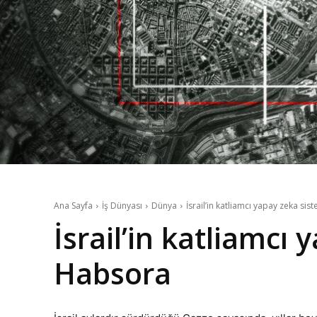
Ana Sayfa
İş Dünyası
Dünya
İsrail’in katliamcı yapay zeka si
İsrail’in katliamcı 
Habsora