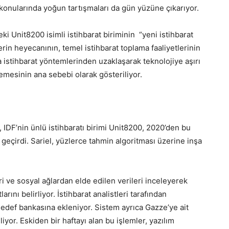
ğı konularında yoğun tartışmaları da gün yüzüne çıkarıyor.
deki Unit8200 isimli istihbarat biriminin “yeni istihbarat
lerin heyecanının, temel istihbarat toplama faaliyetlerinin
a istihbarat yöntemlerinden uzaklaşarak teknolojiye aşırı
memesinin ana sebebi olarak gösteriliyor.
, IDF’nin ünlü istihbaratı birimi Unit8200, 2020’den bu
eçirdi. Sariel, yüzlerce tahmin algoritması üzerine inşa
eri ve sosyal ağlardan elde edilen verileri inceleyerek
rını belirliyor. İstihbarat analistleri tarafından
hedef bankasına ekleniyor. Sistem ayrıca Gazze’ye ait
iyor. Eskiden bir haftayı alan bu işlemler, yazılım