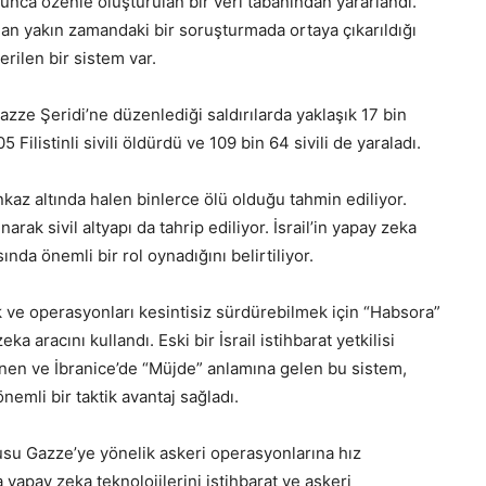
yunca özenle oluşturulan bir veri tabanından yararlandı.
dan yakın zamandaki bir soruşturmada ortaya çıkarıldığı
verilen bir sistem var.
azze Şeridi’ne düzenlediği saldırılarda yaklaşık 17 bin
 Filistinli sivili öldürdü ve 109 bin 64 sivili de yaraladı.
az altında halen binlerce ölü olduğu tahmin ediliyor.
rak sivil altyapı da tahrip ediliyor. İsrail’in yapay zeka
nda önemli bir rol oynadığını belirtiliyor.
 ve operasyonları kesintisiz sürdürebilmek için “Habsora”
a aracını kullandı. Eski bir İsrail istihbarat yetkilisi
elenen ve İbranice’de “Müjde” anlamına gelen bu sistem,
emli bir taktik avantaj sağladı.
dusu Gazze’ye yönelik askeri operasyonlarına hız
yapay zeka teknolojilerini istihbarat ve askeri