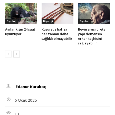
Biyoloji
Biyoloji
Biyoloji
Ayılar kışın 24 saat
Kusursuz hafıza
Beyin sıvısı üreten
uyumuyor
her zaman daha
yapı demansın
sağlıklı olmayabilir
erken teşhisini
sağlayabilir
Edanur Karakoç
6 Ocak 2025
13