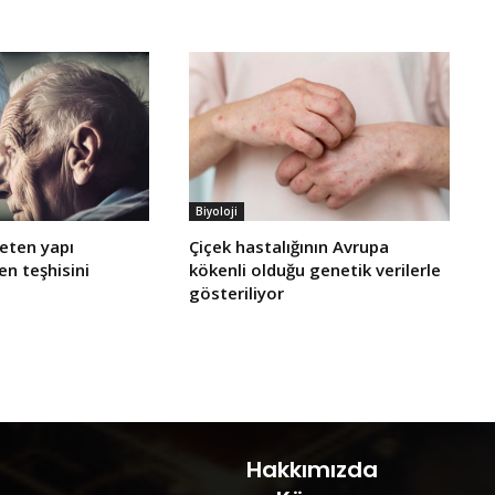
Biyoloji
reten yapı
Çiçek hastalığının Avrupa
n teşhisini
kökenli olduğu genetik verilerle
gösteriliyor
Hakkımızda