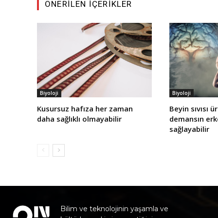
ÖNERILEN İÇERIKLER
Biyoloji
Biyoloji
Kusursuz hafıza her zaman
Beyin sıvısı ü
daha sağlıklı olmayabilir
demansın erke
sağlayabilir
Bilim ve teknolojinin yaşamla ve