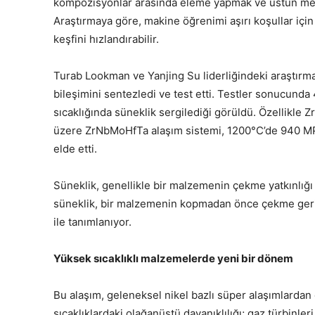
kompozisyonlar arasında eleme yapmak ve üstün mekani
Araştırmaya göre, makine öğrenimi aşırı koşullar için 
keşfini hızlandırabilir.
Turab Lookman ve Yanjing Su liderliğindeki araştırma e
bileşimini sentezledi ve test etti. Testler sonucund
sıcaklığında süneklik sergilediği görüldü. Özellik
üzere ZrNbMoHfTa alaşım sistemi, 1200°C’de 940 MP
elde etti.
Süneklik, genellikle bir malzemenin çekme yatkınlığı
süneklik, bir malzemenin kopmadan önce çekme geril
ile tanımlanıyor.
Yüksek sıcaklıklı malzemelerde yeni bir dönem
Bu alaşım, geleneksel nikel bazlı süper alaşımlardan
sıcaklıklardaki olağanüstü dayanıklılığı; gaz türbinleri