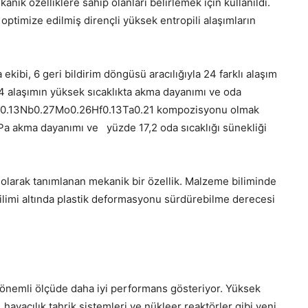
k özelliklere sahip olanları belirlemek için kullanıldı.
optimize edilmiş dirençli yüksek entropili alaşımların
kibi, 6 geri bildirim döngüsü aracılığıyla 24 farklı alaşım
a 4 alaşımın yüksek sıcaklıkta akma dayanımı ve oda
le Zr0.13Nb0.27Mo0.26Hf0.13Ta0.21 kompozisyonu olmak
a akma dayanımı ve yüzde 17,2 oda sıcaklığı sünekliği
 olarak tanımlanan mekanik bir özellik. Malzeme biliminde
imi altında plastik deformasyonu sürdürebilme derecesi
 önemli ölçüde daha iyi performans gösteriyor. Yüksek
, havacılık tahrik sistemleri ve nükleer reaktörler gibi yeni