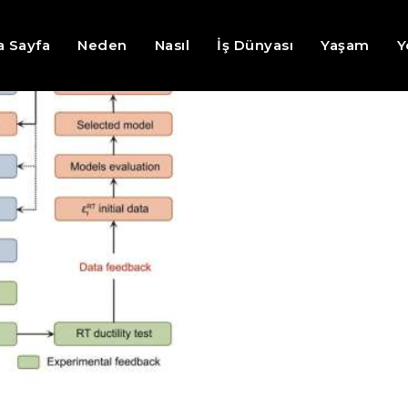
a Sayfa
Neden
Nasıl
İş Dünyası
Yaşam
Y