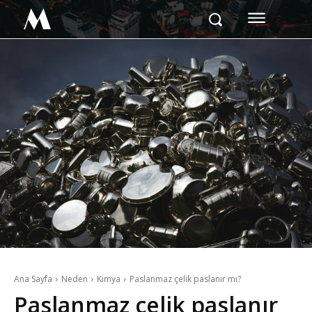
M
Ana Sayfa
Neden
Kimya
Paslanmaz çelik paslanır mı?
Paslanmaz çelik paslanır