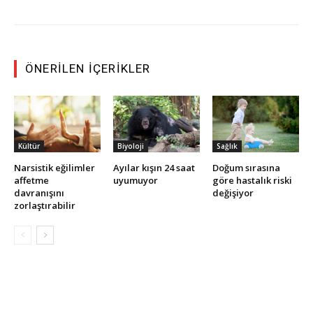
ÖNERILEN İÇERIKLER
Kültür
Biyoloji
Sağlık
Narsistik eğilimler
Ayılar kışın 24 saat
Doğum sırasına
affetme
uyumuyor
göre hastalık riski
davranışını
değişiyor
zorlaştırabilir