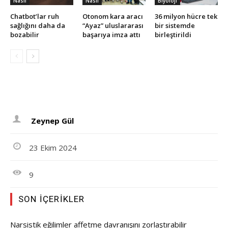
Nasıl
Nasıl
Biyoloji
Chatbot’lar ruh
Otonom kara aracı
36 milyon hücre tek
sağlığını daha da
“Ayaz” uluslararası
bir sistemde
bozabilir
başarıya imza attı
birleştirildi
Zeynep Gül
23 Ekim 2024
9
SON İÇERIKLER
Narsistik eğilimler affetme davranışını zorlaştırabilir