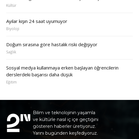
Kültür
Ayılar kışın 24 saat uyumuyor
Biyoloji
Doğum sırasına göre hastalık riski değişiyor
Sağlık
Sosyal medya kullanmaya erken başlayan öğrencilerin
derslerdeki başarısı daha düşük
Eğitim
Bilim ve teknolojinin yaşamla
ve kültürle nasıl iç içe geçtiğini
gösteren haberler üretiyoruz.
Yarını bugünden keşfediyoruz.