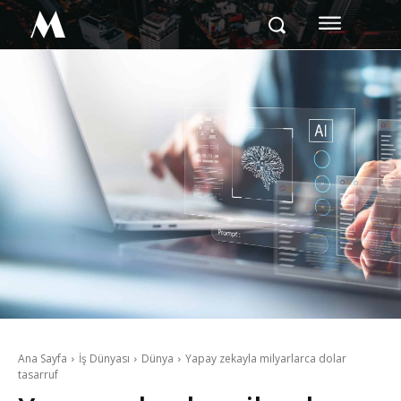
M
Ana Sayfa
İş Dünyası
Dünya
Yapay zekayla milyarlarca dolar
tasarruf