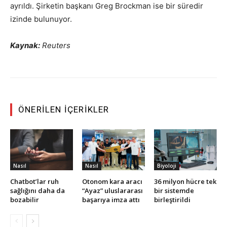
ayrıldı. Şirketin başkanı Greg Brockman ise bir süredir
izinde bulunuyor.
Kaynak:
Reuters
ÖNERILEN İÇERIKLER
Nasıl
Nasıl
Biyoloji
Chatbot’lar ruh
Otonom kara aracı
36 milyon hücre tek
sağlığını daha da
“Ayaz” uluslararası
bir sistemde
bozabilir
başarıya imza attı
birleştirildi