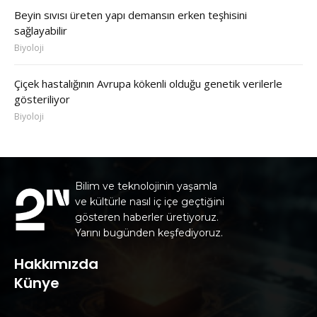
Beyin sıvısı üreten yapı demansın erken teşhisini
sağlayabilir
Biyoloji
Çiçek hastalığının Avrupa kökenli olduğu genetik verilerle
gösteriliyor
Biyoloji
Bilim ve teknolojinin yaşamla
ve kültürle nasıl iç içe geçtiğini
gösteren haberler üretiyoruz.
Yarını bugünden keşfediyoruz.
Hakkımızda
Künye