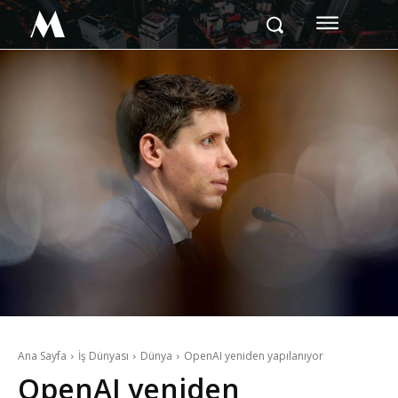
M
Ana Sayfa
İş Dünyası
Dünya
OpenAI yeniden yapılanıyor
OpenAI yeniden