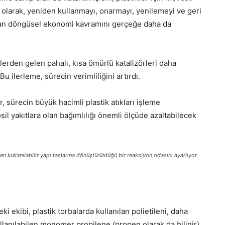
larak, yeniden kullanmayı, onarmayı, yenilemeyi ve geri
lan döngüsel ekonomi kavramını gerçeğe daha da
lerden gelen pahalı, kısa ömürlü katalizörleri daha
 Bu ilerleme, sürecin verimliliğini artırdı.
 sürecin büyük hacimli plastik atıkları işleme
osil yakıtlara olan bağımlılığı önemli ölçüde azaltabilecek
en kullanılabilir yapı taşlarına dönüştürüldüğü bir reaksiyon odasını ayarlıyor.
i ekibi, plastik torbalarda kullanılan polietileni, daha
llanılabilen monomer propilene (propen olarak da bilinir)