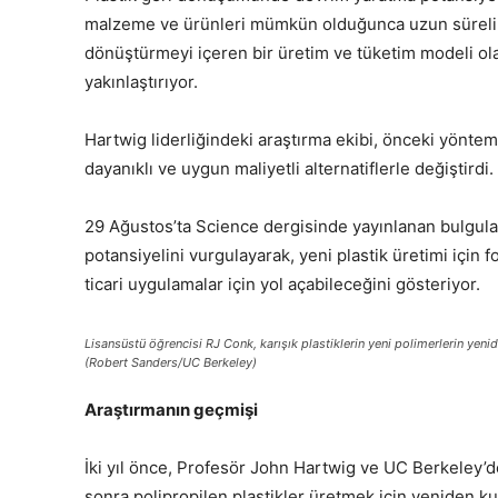
malzeme ve ürünleri mümkün olduğunca uzun süreli o
dönüştürmeyi içeren bir üretim ve tüketim modeli o
yakınlaştırıyor.
Hartwig liderliğindeki araştırma ekibi, önceki yöntem
dayanıklı ve uygun maliyetli alternatiflerle değiştirdi.
29 Ağustos’ta Science dergisinde yayınlanan bulgular,
potansiyelini vurgulayarak, yeni plastik üretimi için f
ticari uygulamalar için yol açabileceğini gösteriyor.
Lisansüstü öğrencisi RJ Conk, karışık plastiklerin yeni polimerlerin yenid
(Robert Sanders/UC Berkeley)
Araştırmanın geçmişi
İki yıl önce, Profesör John Hartwig ve UC Berkeley’dek
sonra polipropilen plastikler üretmek için yeniden ku