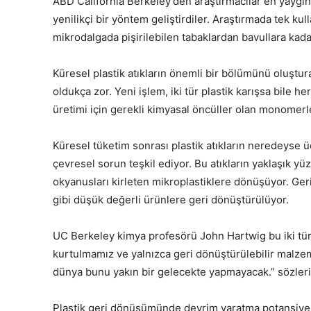
ABD California Berkeley’den araştırmacılar en yaygın 
yenilikçi bir yöntem geliştirdiler. Araştırmada tek kul
mikrodalgada pişirilebilen tabaklardan bavullara kadar
Küresel plastik atıkların önemli bir bölümünü oluştu
oldukça zor. Yeni işlem, iki tür plastik karışsa bile her
üretimi için gerekli kimyasal öncüller olan monomerl
Küresel tüketim sonrası plastik atıkların neredeyse üç
çevresel sorun teşkil ediyor. Bu atıkların yaklaşık yüz
okyanusları kirleten mikroplastiklere dönüşüyor. Ger
gibi düşük değerli ürünlere geri dönüştürülüyor.
UC Berkeley kimya profesörü John Hartwig bu iki tür
kurtulmamız ve yalnızca geri dönüştürülebilir malzem
dünya bunu yakın bir gelecekte yapmayacak.” sözleriy
Plastik geri dönüşümünde devrim yaratma potansiyelin