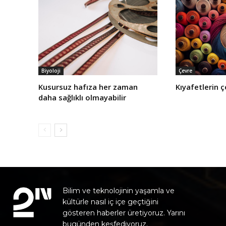
Biyoloji
Çevre
Kusursuz hafıza her zaman
Kıyafetlerin ç
daha sağlıklı olmayabilir
Bilim ve teknolojinin yaşamla ve
kültürle nasıl iç içe geçtiğini
gösteren haberler üretiyoruz. Yarını
bugünden keşfediyoruz.