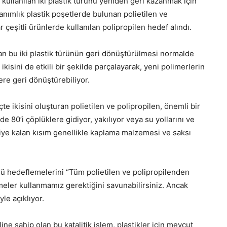
kullanılan iki plastik türünü yeniden geri kazanmak için
lanımlık plastik poşetlerde bulunan polietilen ve
 çeşitli ürünlerde kullanılan polipropilen hedef alındı.
ran bu iki plastik türünün geri dönüştürülmesi normalde
 ikisini de etkili bir şekilde parçalayarak, yeni polimerlerin
ere geri dönüştürebiliyor.
te ikisini oluşturan polietilen ve polipropilen, önemli bir
de 80’i çöplüklere gidiyor, yakılıyor veya su yollarını ve
iye kalan kısım genellikle kaplama malzemesi ve saksı
ü hedeflemelerini “Tüm polietilen ve polipropilenden
eler kullanmamız gerektiğini savunabilirsiniz. Ancak
le açıklıyor.
e sahip olan bu katalitik işlem, plastikler için mevcut