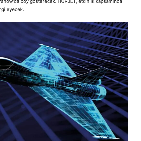
Airshow’da boy gösterecek. HÜRJET, etkinlik kapsamında
ergileyecek.