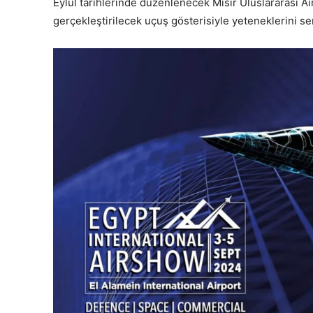
Eylül tarihlerinde düzenlenecek Mısır Uluslararası 
gerçekleştirilecek uçuş gösterisiyle yeteneklerini s