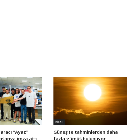
Nasıl
aracı “Ayaz”
Güneş’te tahminlerden daha
başarıya imza attı
fazla gümüş bulunuyor