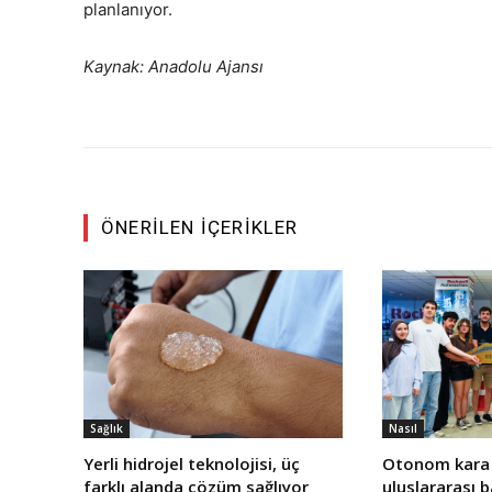
planlanıyor.
Kaynak: Anadolu Ajansı
ÖNERILEN İÇERIKLER
Sağlık
Nasıl
Yerli hidrojel teknolojisi, üç
Otonom kara 
farklı alanda çözüm sağlıyor
uluslararası 