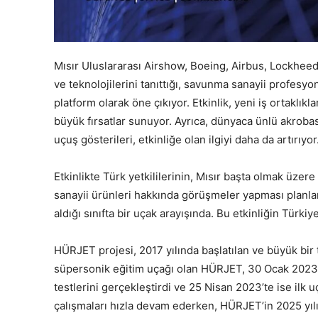
Mısır Uluslararası Airshow, Boeing, Airbus, Lockheed
ve teknolojilerini tanıttığı, savunma sanayii profesyone
platform olarak öne çıkıyor. Etkinlik, yeni iş ortaklı
büyük fırsatlar sunuyor. Ayrıca, dünyaca ünlü akrobasi
uçuş gösterileri, etkinliğe olan ilgiyi daha da artırıyor
Etkinlikte Türk yetkililerinin, Mısır başta olmak üz
sanayii ürünleri hakkında görüşmeler yapması planla
aldığı sınıfta bir uçak arayışında. Bu etkinliğin Türkiye
HÜRJET projesi, 2017 yılında başlatılan ve büyük bir ti
süpersonik eğitim uçağı olan HÜRJET, 30 Ocak 2023’te
testlerini gerçekleştirdi ve 25 Nisan 2023’te ise ilk
çalışmaları hızla devam ederken, HÜRJET’in 2025 yıl