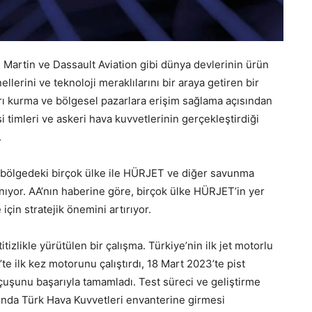
 Martin ve Dassault Aviation gibi dünya devlerinin ürün
llerini ve teknoloji meraklılarını bir araya getiren bir
kları kurma ve bölgesel pazarlara erişim sağlama açısından
 timleri ve askeri hava kuvvetlerinin gerçekleştirdiği
.
ere bölgedeki birçok ülke ile HÜRJET ve diğer savunma
nıyor. AA’nın haberine göre, birçok ülke HÜRJET’in yer
 için stratejik önemini artırıyor.
tizlikle yürütülen bir çalışma. Türkiye’nin ilk jet motorlu
 ilk kez motorunu çalıştırdı, 18 Mart 2023’te pist
 uçuşunu başarıyla tamamladı. Test süreci ve geliştirme
ında Türk Hava Kuvvetleri envanterine girmesi