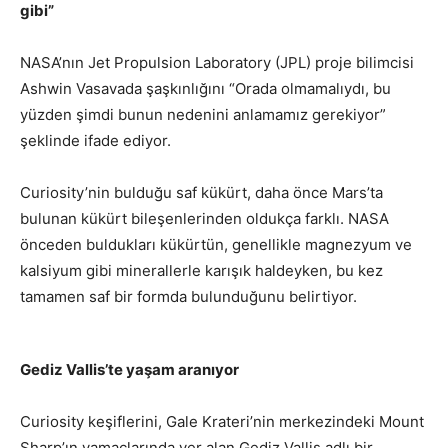
gibi”
NASA’nın Jet Propulsion Laboratory (JPL) proje bilimcisi
Ashwin Vasavada şaşkınlığını “Orada olmamalıydı, bu
yüzden şimdi bunun nedenini anlamamız gerekiyor”
şeklinde ifade ediyor.
Curiosity’nin bulduğu saf kükürt, daha önce Mars’ta
bulunan kükürt bileşenlerinden oldukça farklı. NASA
önceden buldukları kükürtün, genellikle magnezyum ve
kalsiyum gibi minerallerle karışık haldeyken, bu kez
tamamen saf bir formda bulunduğunu belirtiyor.
Gediz Vallis’te yaşam aranıyor
Curiosity keşiflerini, Gale Krateri’nin merkezindeki Mount
Sharp’ın yamaçlarında yer alan Gediz Vallis adlı bir