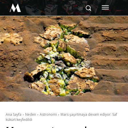
M
Ana Sayfa
Neden
Astronomi
Mars şaşırtmaya devam ediyor: Saf
kükürt keşfedildi