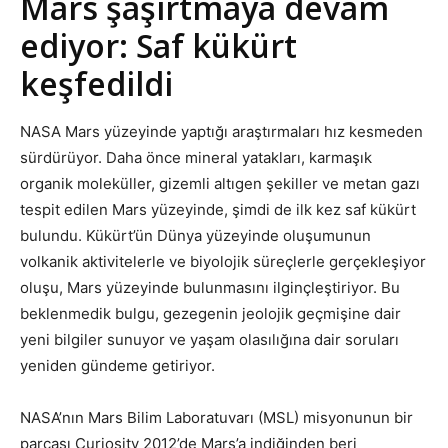
Mars şaşırtmaya devam
ediyor: Saf kükürt
keşfedildi
NASA Mars yüzeyinde yaptığı araştırmaları hız kesmeden
sürdürüyor. Daha önce mineral yatakları, karmaşık
organik moleküller, gizemli altıgen şekiller ve metan gazı
tespit edilen Mars yüzeyinde, şimdi de ilk kez saf kükürt
bulundu. Kükürt’ün Dünya yüzeyinde oluşumunun
volkanik aktivitelerle ve biyolojik süreçlerle gerçekleşiyor
oluşu, Mars yüzeyinde bulunmasını ilginçleştiriyor. Bu
beklenmedik bulgu, gezegenin jeolojik geçmişine dair
yeni bilgiler sunuyor ve yaşam olasılığına dair soruları
yeniden gündeme getiriyor.
NASA’nın Mars Bilim Laboratuvarı (MSL) misyonunun bir
parçası Curiosity 2012’de Mars’a indiğinden beri