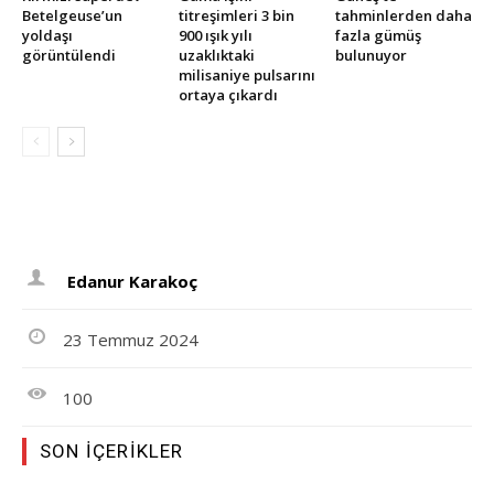
Betelgeuse’un
titreşimleri 3 bin
tahminlerden daha
yoldaşı
900 ışık yılı
fazla gümüş
görüntülendi
uzaklıktaki
bulunuyor
milisaniye pulsarını
ortaya çıkardı
Edanur Karakoç
23 Temmuz 2024
100
SON İÇERIKLER