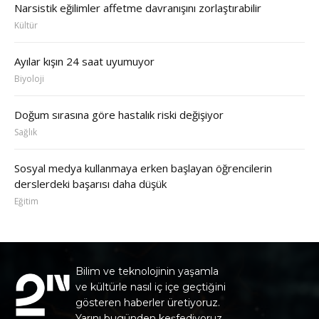
Narsistik eğilimler affetme davranışını zorlaştırabilir
Kültür
Ayılar kışın 24 saat uyumuyor
Biyoloji
Doğum sırasına göre hastalık riski değişiyor
Sağlık
Sosyal medya kullanmaya erken başlayan öğrencilerin
derslerdeki başarısı daha düşük
Eğitim
Bilim ve teknolojinin yaşamla
ve kültürle nasıl iç içe geçtiğini
gösteren haberler üretiyoruz.
Yarını bugünden keşfediyoruz.