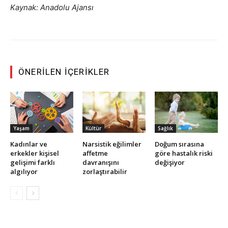
Kaynak: Anadolu Ajansı
ÖNERILEN İÇERIKLER
Yaşam
Kültür
Sağlık
Kadınlar ve
Narsistik eğilimler
Doğum sırasına
erkekler kişisel
affetme
göre hastalık riski
gelişimi farklı
davranışını
değişiyor
algılıyor
zorlaştırabilir