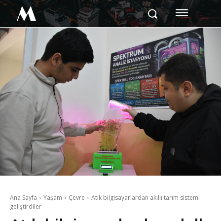
M
Ana Sayfa
Yaşam
Çevre
Atık bilgisayarlardan akıllı tarım sistemi
geliştirdiler