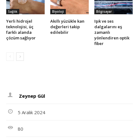
Sağlık
Biyoloji
Bilgisayar
Yerli hidrojel
Akıllı yüzükle kan
Işık ve ses
teknolojisi, üç
değerleri takip
dalgalarını eş
farklı alanda
edilebilir
zamanlı
çözüm sağlıyor
yönlendiren optik
fiber
Zeynep Gül
5 Aralık 2024
80