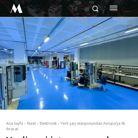
M
Ana Sayfa
Nasıl
Elektronik
Yerli şarj istasyonundan Avrupa’ya ilk
ihracat