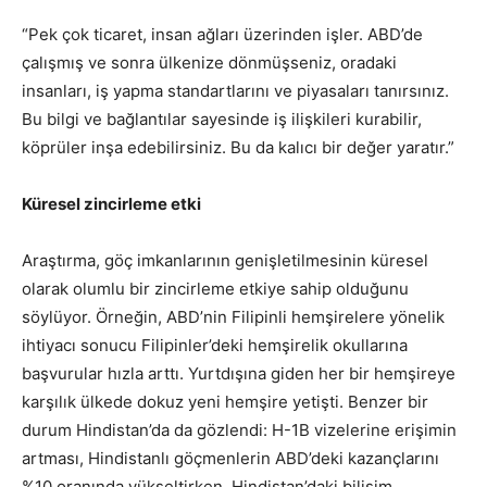
“Pek çok ticaret, insan ağları üzerinden işler. ABD’de
çalışmış ve sonra ülkenize dönmüşseniz, oradaki
insanları, iş yapma standartlarını ve piyasaları tanırsınız.
Bu bilgi ve bağlantılar sayesinde iş ilişkileri kurabilir,
köprüler inşa edebilirsiniz. Bu da kalıcı bir değer yaratır.”
Küresel zincirleme etki
Araştırma, göç imkanlarının genişletilmesinin küresel
olarak olumlu bir zincirleme etkiye sahip olduğunu
söylüyor. Örneğin, ABD’nin Filipinli hemşirelere yönelik
ihtiyacı sonucu Filipinler’deki hemşirelik okullarına
başvurular hızla arttı. Yurtdışına giden her bir hemşireye
karşılık ülkede dokuz yeni hemşire yetişti. Benzer bir
durum Hindistan’da da gözlendi: H-1B vizelerine erişimin
artması, Hindistanlı göçmenlerin ABD’deki kazançlarını
%10 oranında yükseltirken, Hindistan’daki bilişim