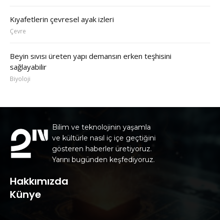
Kıyafetlerin çevresel ayak izleri
Çevre
Beyin sıvısı üreten yapı demansın erken teşhisini
sağlayabilir
Biyoloji
Bilim ve teknolojinin yaşamla
ve kültürle nasıl iç içe geçtiğini
gösteren haberler üretiyoruz.
Yarını bugünden keşfediyoruz.
Hakkımızda
Künye