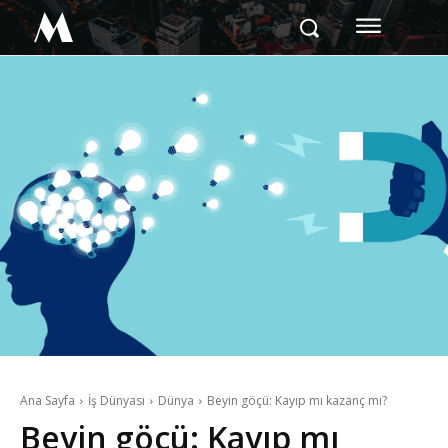
M
Ana Sayfa
İş Dünyası
Dünya
Beyin göçü: Kayıp mı kazanç mı?
Beyin göçü: Kayıp mı