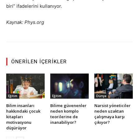
biri” ifadelerini kullanıyor.
Kaynak: Phys.org
ÖNERILEN İÇERIKLER
Eğitim
Eğitim
Dünya
Bilim insanları
Bilime güvenenler
Narsist yöneticiler
hakkındaki çocuk
neden komplo
neden uzaktan
kitapları
teorilerine de
çalışmaya karşı
motivasyonu
inanabiliyor?
çıkıyor?
düşürüyor