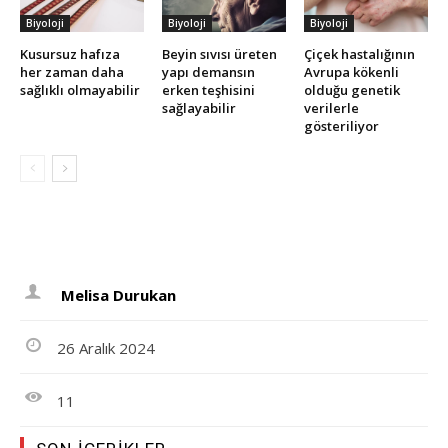
Biyoloji
Biyoloji
Biyoloji
Kusursuz hafıza
Beyin sıvısı üreten
Çiçek hastalığının
her zaman daha
yapı demansın
Avrupa kökenli
sağlıklı olmayabilir
erken teşhisini
olduğu genetik
sağlayabilir
verilerle
gösteriliyor
Melisa Durukan
26 Aralık 2024
11