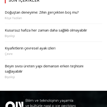
SON İÇERIKLER
Doğuştan deneyime: Zihin gerçekten boş mu?
Köşe Yazıları
Kusursuz hafıza her zaman daha sağlıklı olmayabilir
Biyoloji
Kıyafetlerin çevresel ayak izleri
Çevre
Beyin sıvısı üreten yapı demansın erken teşhisini
sağlayabilir
Biyoloji
Bilim ve teknolojinin yaşamla
ve kültürle nasıl iç içe geçtiğini