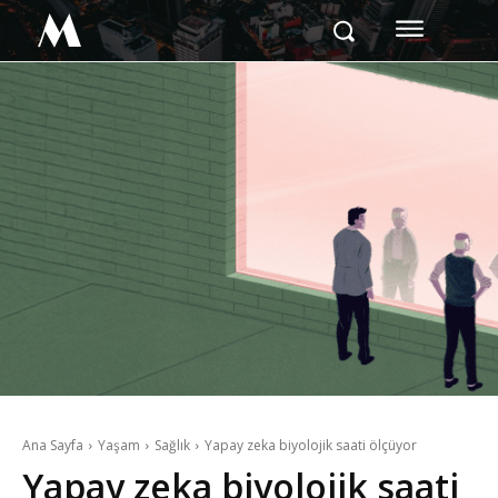
M
Ana Sayfa
Yaşam
Sağlık
Yapay zeka biyolojik saati ölçüyor
Yapay zeka biyolojik saati