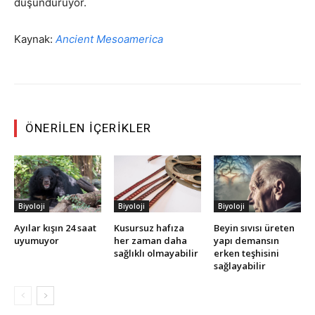
düşündürüyor.
Kaynak:
Ancient Mesoamerica
ÖNERILEN İÇERIKLER
Biyoloji
Biyoloji
Biyoloji
Ayılar kışın 24 saat
Kusursuz hafıza
Beyin sıvısı üreten
uyumuyor
her zaman daha
yapı demansın
sağlıklı olmayabilir
erken teşhisini
sağlayabilir