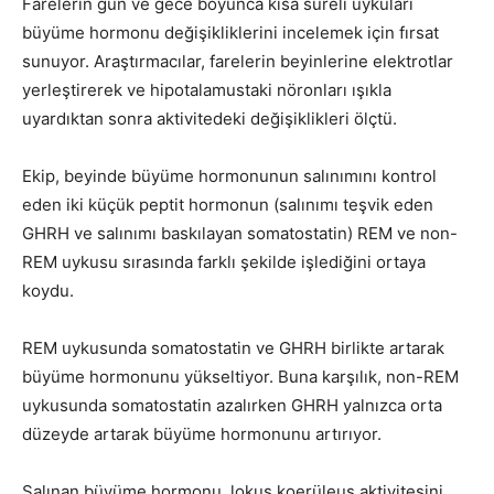
Farelerin gün ve gece boyunca kısa süreli uykuları
büyüme hormonu değişikliklerini incelemek için fırsat
sunuyor. Araştırmacılar, farelerin beyinlerine elektrotlar
yerleştirerek ve hipotalamustaki nöronları ışıkla
uyardıktan sonra aktivitedeki değişiklikleri ölçtü.
Ekip, beyinde büyüme hormonunun salınımını kontrol
eden iki küçük peptit hormonun (salınımı teşvik eden
GHRH ve salınımı baskılayan somatostatin) REM ve non-
REM uykusu sırasında farklı şekilde işlediğini ortaya
koydu.
REM uykusunda somatostatin ve GHRH birlikte artarak
büyüme hormonunu yükseltiyor. Buna karşılık, non-REM
uykusunda somatostatin azalırken GHRH yalnızca orta
düzeyde artarak büyüme hormonunu artırıyor.
Salınan büyüme hormonu, lokus koerüleus aktivitesini