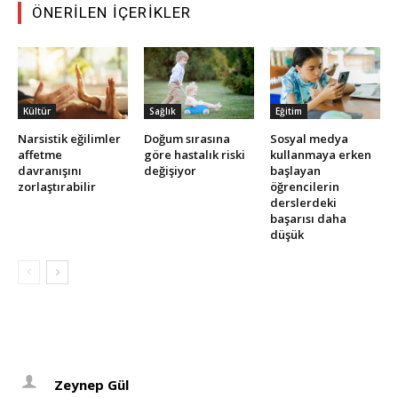
ÖNERILEN İÇERIKLER
Kültür
Sağlık
Eğitim
Narsistik eğilimler
Doğum sırasına
Sosyal medya
affetme
göre hastalık riski
kullanmaya erken
davranışını
değişiyor
başlayan
zorlaştırabilir
öğrencilerin
derslerdeki
başarısı daha
düşük
Zeynep Gül