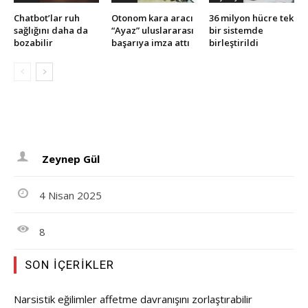
Chatbot’lar ruh
Otonom kara aracı
36 milyon hücre tek
sağlığını daha da
“Ayaz” uluslararası
bir sistemde
bozabilir
başarıya imza attı
birleştirildi
Zeynep Gül
4 Nisan 2025
8
SON İÇERIKLER
Narsistik eğilimler affetme davranışını zorlaştırabilir