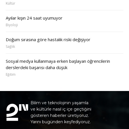
Kültür
Ayılar kışın 24 saat uyumuyor
Biyoloji
Doğum sırasına göre hastalık riski değişiyor
Sağlık
Sosyal medya kullanmaya erken başlayan öğrencilerin
derslerdeki başarısı daha düşük
Eğitim
Bilim ve teknolojinin yaşamla
ve kültürle nasıl iç içe geçtiğini
gösteren haberler üretiyoruz.
Yarını bugünden keşfediyoruz.