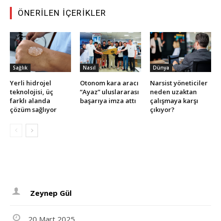
ÖNERILEN İÇERIKLER
Sağlık
Nasıl
Dünya
Yerli hidrojel
Otonom kara aracı
Narsist yöneticiler
teknolojisi, üç
“Ayaz” uluslararası
neden uzaktan
farklı alanda
başarıya imza attı
çalışmaya karşı
çözüm sağlıyor
çıkıyor?
Zeynep Gül
20 Mart 2025