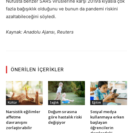
Nüfusta benzer SARS virüslerine karşı 2019’a kıyasla çok
fazla bağışıklık olduğunu ve bunun da pandemi riskini
azaltabileceğini söyledi.
Kaynak: Anadolu Ajansı, Reuters
ÖNERILEN İÇERIKLER
Kültür
Sağlık
Eğitim
Narsistik eğilimler
Doğum sırasına
Sosyal medya
affetme
göre hastalık riski
kullanmaya erken
davranışını
değişiyor
başlayan
zorlaştırabilir
öğrencilerin
derslerdeki