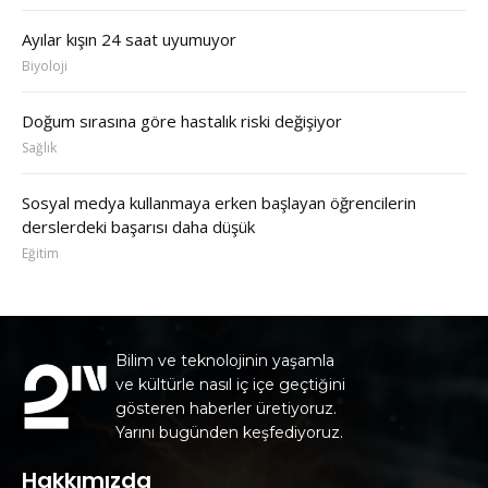
Ayılar kışın 24 saat uyumuyor
Biyoloji
Doğum sırasına göre hastalık riski değişiyor
Sağlık
Sosyal medya kullanmaya erken başlayan öğrencilerin
derslerdeki başarısı daha düşük
Eğitim
Bilim ve teknolojinin yaşamla
ve kültürle nasıl iç içe geçtiğini
gösteren haberler üretiyoruz.
Yarını bugünden keşfediyoruz.
Hakkımızda