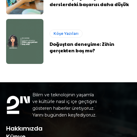
derslerdeki başarısı daha düşük
Köşe Yazıları
Doğuştan deneyime: Zihin
gerçekten boş mu?
Bilim ve teknolojinin yaşamla
ve kültürle nasıl iç içe geçtiğini
gösteren haberler üretiyoruz.
Yarını bugünden keşfediyoruz.
Hakkımızda
Künye