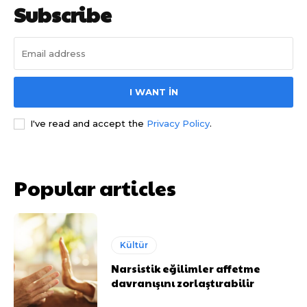
Subscribe
I WANT IN
I've read and accept the
Privacy Policy
.
Popular articles
Kültür
Narsistik eğilimler affetme
davranışını zorlaştırabilir