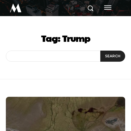
M
Tag:
Trump
SEARCH