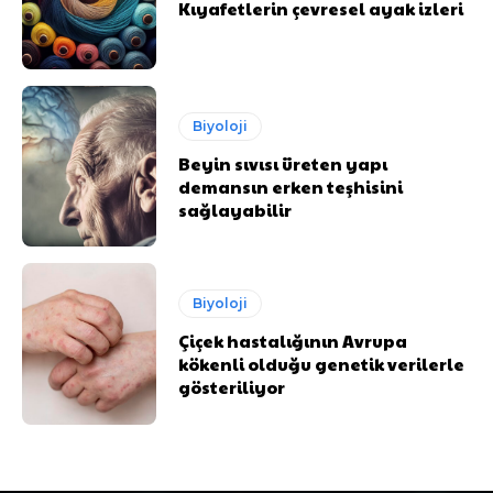
Kıyafetlerin çevresel ayak izleri
Biyoloji
Beyin sıvısı üreten yapı
demansın erken teşhisini
sağlayabilir
Biyoloji
Çiçek hastalığının Avrupa
kökenli olduğu genetik verilerle
gösteriliyor