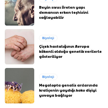
Beyin sıvısı üreten yapı
demansın erken teşhisini
sağlayabilir
Biyoloji
Çiçek hastalığının Avrupa
kökenli olduğu genetik verilerle
gösteriliyor
Biyoloji
Megalopta genalis arılarında
kraliçenin yaydığı koku dişiyi
yuvaya bağlıyor