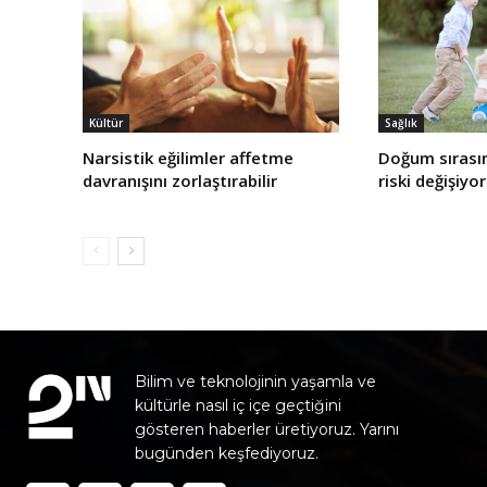
Kültür
Sağlık
Narsistik eğilimler affetme
Doğum sırasın
davranışını zorlaştırabilir
riski değişiyor
Bilim ve teknolojinin yaşamla ve
kültürle nasıl iç içe geçtiğini
gösteren haberler üretiyoruz. Yarını
bugünden keşfediyoruz.