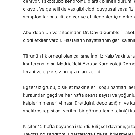
deniyor. Takotsubo sendromu olarak bilinen durum, ka
çıkıyor. Ve genellikle yas gibi ciddi duygusal veya fi
semptomlarını taklit ediyor ve etkilenenler için erken 
Aberdeen Üniversitesinden Dr. David Gamble “Tak
ciddi etkiler vardır. Hastaların hayatlarının geri kalan
Türünün ilk örneği olan çalışma İngiliz Kalp Vakfı ta
konferansı olan Madrid’deki Avrupa Kardiyoloji Dern
terapi ve egzersiz programları verildi.
Egzersiz grubu, bisiklet makineleri, koşu bantları, ae
kursundan geçti ve her hafta seans sayısı ve yoğunluğ
kalplerinin enerjiyi nasıl ürettiğini, depoladığını v
spektroskopisi adı verilen bir görüntüleme tekniği ku
Kişiler 12 hafta boyunca izlendi. Bilişsel davranışçı 
Takotsubo sendromlu hastalarda fiziksel iyileşmeler