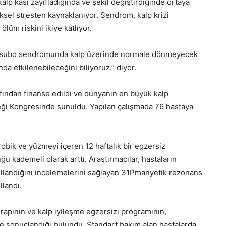
lp kası zayıfladığında ve şekil değiştirdiğinde ortaya
ziksel stresten kaynaklanıyor. Sendrom, kalp krizi
ölüm riskini ikiye katlıyor.
otsubo sendromunda kalp üzerinde normale dönmeyecek
ında etkilenebileceğini biliyoruz.” diyor.
rafından finanse edildi ve dünyanın en büyük kalp
eği Kongresinde sunuldu. Yapılan çalışmada 76 hastaya
robik ve yüzmeyi içeren 12 haftalık bir egzersiz
u kademeli olarak arttı. Araştırmacılar, hastaların
e kullandığını incelemelerini sağlayan 31Pmanyetik rezonans
llandı.
terapinin ve kalp iyileşme egzersizi programının,
le sonuçlandığı bulundu. Standart bakım alan hastalarda