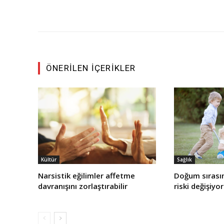
ÖNERILEN İÇERIKLER
Kültür
Sağlık
Narsistik eğilimler affetme
Doğum sırasın
davranışını zorlaştırabilir
riski değişiyor