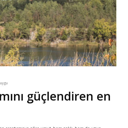
duygu
mını güçlendiren en