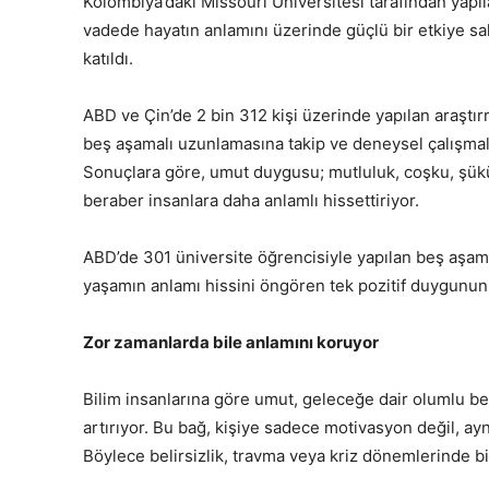
Kolombiya’daki Missouri Üniversitesi tarafından yap
vadede hayatın anlamını üzerinde güçlü bir etkiye sa
katıldı.
ABD ve Çin’de 2 bin 312 kişi üzerinde yapılan araştırm
beş aşamalı uzunlamasına takip ve deneysel çalışmala
Sonuçlara göre, umut duygusu; mutluluk, coşku, şükür
beraber insanlara daha anlamlı hissettiriyor.
ABD’de 301 üniversite öğrencisiyle yapılan beş aşama
yaşamın anlamı hissini öngören tek pozitif duygunun 
Zor zamanlarda bile anlamını koruyor
Bilim insanlarına göre umut, geleceğe dair olumlu bek
artırıyor. Bu bağ, kişiye sadece motivasyon değil, a
Böylece belirsizlik, travma veya kriz dönemlerinde bi