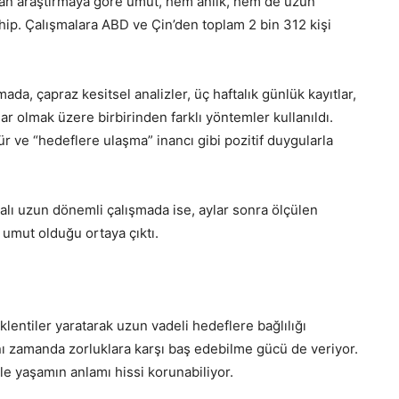
ılan araştırmaya göre umut, hem anlık, hem de uzun
hip. Çalışmalara ABD ve Çin’den toplam 2 bin 312 kişi
ada, çapraz kesitsel analizler, üç haftalık günlük kayıtlar,
r olmak üzere birbirinden farklı yöntemler kullanıldı.
 ve “hedeflere ulaşma” inancı gibi pozitif duygularla
lı uzun dönemli çalışmada ise, aylar sonra ölçülen
umut olduğu ortaya çıktı.
lentiler yaratarak uzun vadeli hedeflere bağlılığı
ynı zamanda zorluklara karşı baş edebilme gücü de veriyor.
le yaşamın anlamı hissi korunabiliyor.